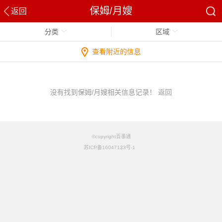
保姆/月嫂
返回
分类
区域
查看附近的信息
没有找到保姆/月嫂相关信息记录！
返回
©copyright百事通
苏ICP备16047133号-1