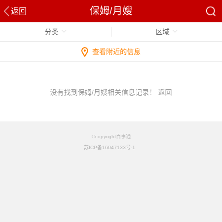
保姆/月嫂
返回
分类
区域
查看附近的信息
没有找到保姆/月嫂相关信息记录！
返回
©copyright百事通
苏ICP备16047133号-1