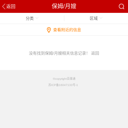
保姆/月嫂
返回
分类
区域
查看附近的信息
没有找到保姆/月嫂相关信息记录！
返回
©copyright百事通
苏ICP备16047133号-1