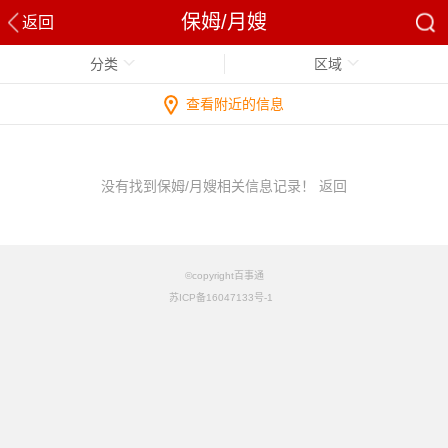
保姆/月嫂
返回
分类
区域
查看附近的信息
没有找到保姆/月嫂相关信息记录！
返回
©copyright百事通
苏ICP备16047133号-1