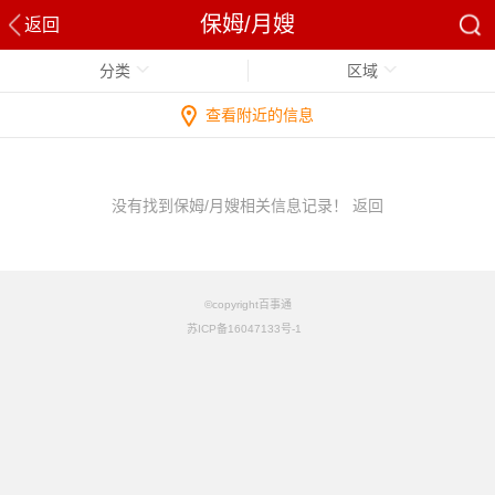
保姆/月嫂
返回
分类
区域
查看附近的信息
没有找到保姆/月嫂相关信息记录！
返回
©copyright百事通
苏ICP备16047133号-1