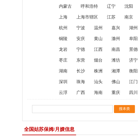
内蒙古
呼和浩特
辽宁
沈阳
上海
上海市辖区
江苏
南京
杭州
宁波
温州
嘉兴
湖州
铜陵
安庆
黄山
滁州
阜阳
龙岩
宁德
江西
南昌
景德
枣庄
东营
烟台
潍坊
济宁
湖南
长沙
株洲
湘潭
衡阳
深圳
珠海
汕头
佛山
江门
云浮
广西
海南
重庆
四川
全国姑苏保姆/月嫂信息