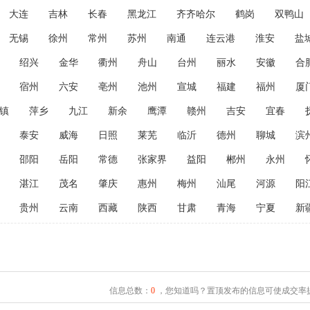
大连
吉林
长春
黑龙江
齐齐哈尔
鹤岗
双鸭山
无锡
徐州
常州
苏州
南通
连云港
淮安
盐
绍兴
金华
衢州
舟山
台州
丽水
安徽
合
宿州
六安
亳州
池州
宣城
福建
福州
厦
镇
萍乡
九江
新余
鹰潭
赣州
吉安
宜春
泰安
威海
日照
莱芜
临沂
德州
聊城
滨
邵阳
岳阳
常德
张家界
益阳
郴州
永州
湛江
茂名
肇庆
惠州
梅州
汕尾
河源
阳
贵州
云南
西藏
陕西
甘肃
青海
宁夏
新
信息总数：
0
，您知道吗？置顶发布的信息可使成交率提