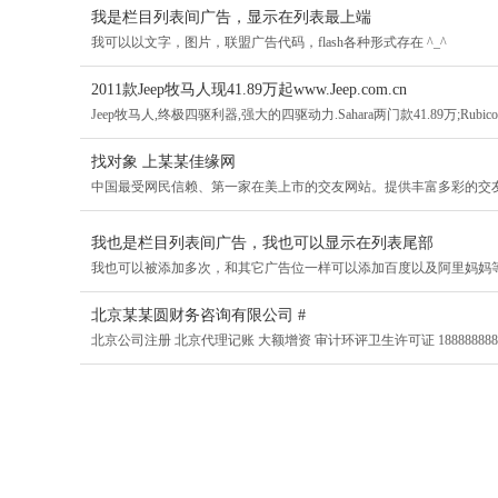
我是栏目列表间广告，显示在列表最上端
我可以以文字，图片，联盟广告代码，flash各种形式存在 ^_^
2011款Jeep牧马人现41.89万起www.Jeep.com.cn
Jeep牧马人,终极四驱利器,强大的四驱动力.Sahara两门款41.89万;Rubicon两
找对象 上某某佳缘网
中国最受网民信赖、第一家在美上市的交友网站。提供丰富多彩的交
我也是栏目列表间广告，我也可以显示在列表尾部
我也可以被添加多次，和其它广告位一样可以添加百度以及阿里妈妈
北京某某圆财务咨询有限公司 #
北京公司注册 北京代理记账 大额增资 审计环评卫生许可证 188888888