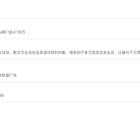
门款47.89万....
友活动，数百万会员在这里成功找到对象。现有四千多万真实交友会员，让缘分千万
等联盟广告
88