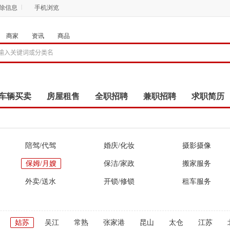
删除信息
手机浏览
商家
资讯
商品
车辆买卖
房屋租售
全职招聘
兼职招聘
求职简历
商品
团购
店铺
陪驾/代驾
婚庆/化妆
摄影摄像
保姆/月嫂
保洁/家政
搬家服务
外卖/送水
开锁/修锁
租车服务
姑苏
吴江
常熟
张家港
昆山
太仓
江苏