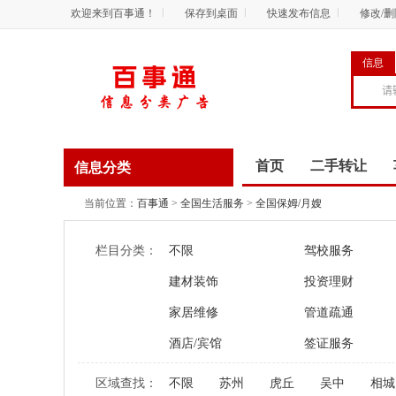
欢迎来到百事通！
保存到桌面
快速发布信息
修改/
信息
首页
二手转让
信息分类
商务服务
资讯
当前位置：
百事通
>
全国生活服务
>
全国保姆/月嫂
栏目分类：
不限
驾校服务
建材装饰
投资理财
家居维修
管道疏通
酒店/宾馆
签证服务
区域查找：
不限
苏州
虎丘
吴中
相城