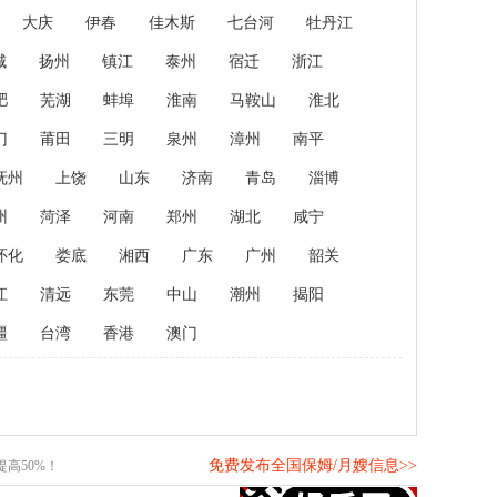
大庆
伊春
佳木斯
七台河
牡丹江
城
扬州
镇江
泰州
宿迁
浙江
肥
芜湖
蚌埠
淮南
马鞍山
淮北
门
莆田
三明
泉州
漳州
南平
抚州
上饶
山东
济南
青岛
淄博
州
菏泽
河南
郑州
湖北
咸宁
怀化
娄底
湘西
广东
广州
韶关
江
清远
东莞
中山
潮州
揭阳
疆
台湾
香港
澳门
免费发布全国保姆/月嫂信息>>
高50%！