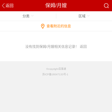
保姆/月嫂
返回
分类
区域
查看附近的信息
没有找到保姆/月嫂相关信息记录！
返回
©copyright百事通
苏ICP备16047133号-1