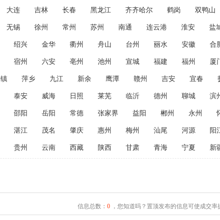
大连
吉林
长春
黑龙江
齐齐哈尔
鹤岗
双鸭山
无锡
徐州
常州
苏州
南通
连云港
淮安
盐
绍兴
金华
衢州
舟山
台州
丽水
安徽
合
宿州
六安
亳州
池州
宣城
福建
福州
厦
德镇
萍乡
九江
新余
鹰潭
赣州
吉安
宜春
泰安
威海
日照
莱芜
临沂
德州
聊城
滨
邵阳
岳阳
常德
张家界
益阳
郴州
永州
湛江
茂名
肇庆
惠州
梅州
汕尾
河源
阳
贵州
云南
西藏
陕西
甘肃
青海
宁夏
新
信息总数：
0
，您知道吗？置顶发布的信息可使成交率提