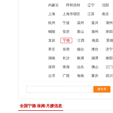
内蒙古
呼和浩特
辽宁
沈阳
上海
上海市辖区
江苏
南京
杭州
宁波
温州
嘉兴
湖州
铜陵
安庆
黄山
滁州
阜阳
龙岩
宁德
江西
南昌
景
枣庄
东营
烟台
潍坊
济宁
湖南
长沙
株洲
湘潭
衡阳
深圳
珠海
汕头
佛山
江门
云浮
广西
海南
重庆
四川
全国宁德 保姆/月嫂信息