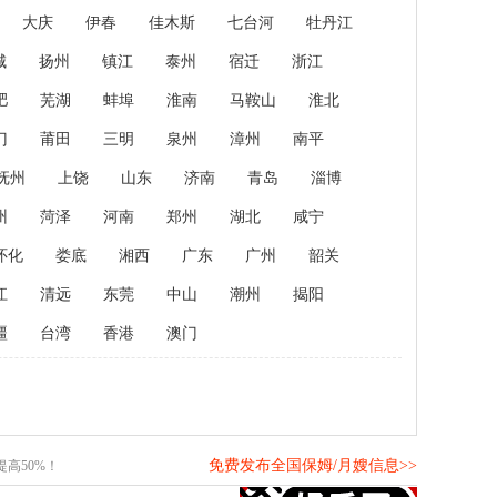
大庆
伊春
佳木斯
七台河
牡丹江
城
扬州
镇江
泰州
宿迁
浙江
肥
芜湖
蚌埠
淮南
马鞍山
淮北
门
莆田
三明
泉州
漳州
南平
抚州
上饶
山东
济南
青岛
淄博
州
菏泽
河南
郑州
湖北
咸宁
怀化
娄底
湘西
广东
广州
韶关
江
清远
东莞
中山
潮州
揭阳
疆
台湾
香港
澳门
免费发布全国保姆/月嫂信息>>
高50%！