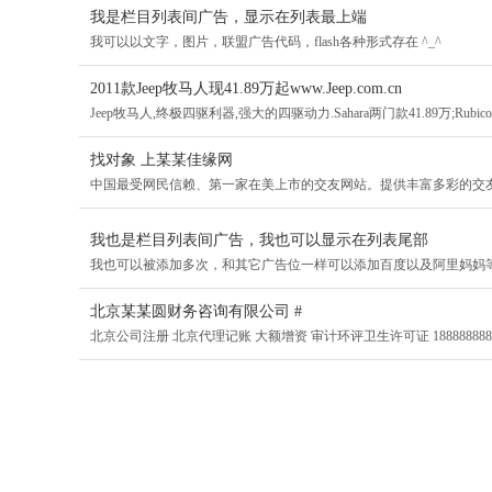
我是栏目列表间广告，显示在列表最上端
我可以以文字，图片，联盟广告代码，flash各种形式存在 ^_^
2011款Jeep牧马人现41.89万起www.Jeep.com.cn
Jeep牧马人,终极四驱利器,强大的四驱动力.Sahara两门款41.89万;Rubicon两
找对象 上某某佳缘网
中国最受网民信赖、第一家在美上市的交友网站。提供丰富多彩的交
我也是栏目列表间广告，我也可以显示在列表尾部
我也可以被添加多次，和其它广告位一样可以添加百度以及阿里妈妈
北京某某圆财务咨询有限公司 #
北京公司注册 北京代理记账 大额增资 审计环评卫生许可证 188888888