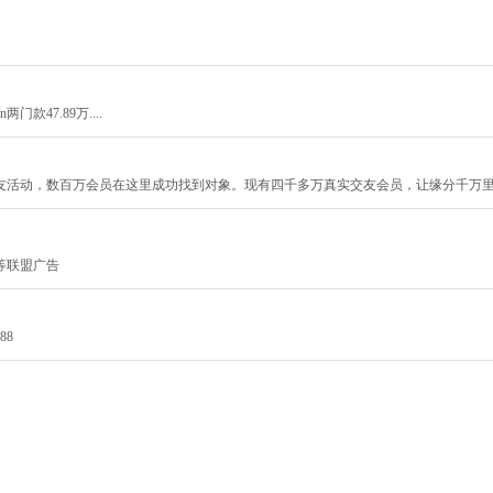
门款47.89万....
友活动，数百万会员在这里成功找到对象。现有四千多万真实交友会员，让缘分千万
等联盟广告
88