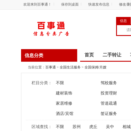
欢迎来到百事通！
保存到桌面
快速发布信息
修改/
信息
首页
二手转让
信息分类
商务服务
资讯
当前位置：
百事通
>
全国生活服务
>
全国保姆/月嫂
栏目分类：
不限
驾校服务
建材装饰
投资理财
家居维修
管道疏通
酒店/宾馆
签证服务
区域查找：
不限
苏州
虎丘
吴中
相城