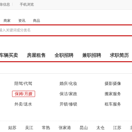
删除信息
手机浏览
商家
资讯
商品
车辆买卖
房屋租售
全职招聘
兼职招聘
求职简历
商品
团购
店铺
陪驾/代驾
婚庆/化妆
摄影摄像
保姆/月嫂
保洁/家政
搬家服务
外卖/送水
开锁/修锁
租车服务
姑苏
吴江
常熟
张家港
昆山
太仓
江苏