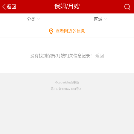
保姆/月嫂
返回
分类
区域
查看附近的信息
没有找到保姆/月嫂相关信息记录！
返回
©copyright百事通
苏ICP备16047133号-1