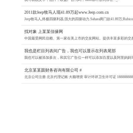
2011款Jeep牧马人现41.89万起www.Jeep.com.cn
Jeep牧马人,终极四驱利器,强大的四驱动力.Sahara两门款41.89万;Rubicon两
找对象 上某某佳缘网
中国最受网民信赖、第一家在美上市的交友网站。提供丰富多彩的交
我也是栏目列表间广告，我也可以显示在列表尾部
我也可以被添加多次，和其它广告位一样可以添加百度以及阿里妈妈
北京某某圆财务咨询有限公司 #
北京公司注册 北京代理记账 大额增资 审计环评卫生许可证 188888888