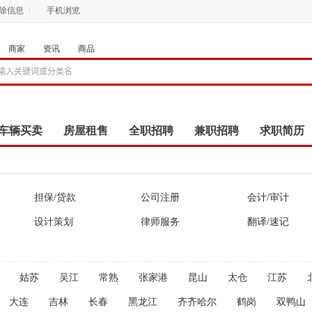
删除信息
手机浏览
商家
资讯
商品
车辆买卖
房屋租售
全职招聘
兼职招聘
求职简历
商品
团购
店铺
担保/贷款
公司注册
会计/审计
设计策划
律师服务
翻译/速记
姑苏
吴江
常熟
张家港
昆山
太仓
江苏
大连
吉林
长春
黑龙江
齐齐哈尔
鹤岗
双鸭山