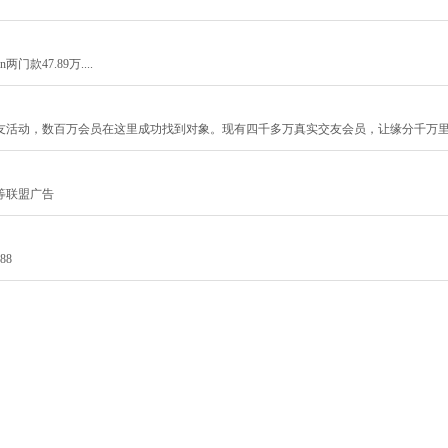
门款47.89万....
友活动，数百万会员在这里成功找到对象。现有四千多万真实交友会员，让缘分千万
等联盟广告
88