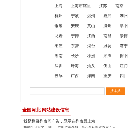
上海
上海市辖区
江苏
南京
杭州
宁波
温州
嘉兴
湖州
铜陵
安庆
黄山
滁州
阜阳
龙岩
宁德
江西
南昌
景德
枣庄
东营
烟台
潍坊
济宁
湖南
长沙
株洲
湘潭
衡阳
深圳
珠海
汕头
佛山
江门
云浮
广西
海南
重庆
四川
全国河北 网站建设信息
我是栏目列表间广告，显示在列表最上端
我可以以文字，图片，联盟广告代码，flash各种形式存在 ^_^