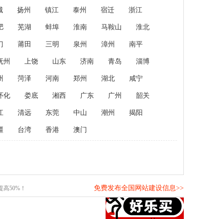
城
扬州
镇江
泰州
宿迁
浙江
肥
芜湖
蚌埠
淮南
马鞍山
淮北
门
莆田
三明
泉州
漳州
南平
抚州
上饶
山东
济南
青岛
淄博
州
菏泽
河南
郑州
湖北
咸宁
怀化
娄底
湘西
广东
广州
韶关
江
清远
东莞
中山
潮州
揭阳
疆
台湾
香港
澳门
免费发布全国网站建设信息>>
高50%！