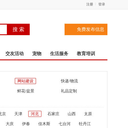
注册
登录
免费发布信息
交友活动
宠物
生活服务
教育培训
网站建设
快递/物流
鲜花/盆景
礼品定制
北京
天津
河北
石家庄
山西
太原
大庆
伊春
佳木斯
七台河
牡丹江