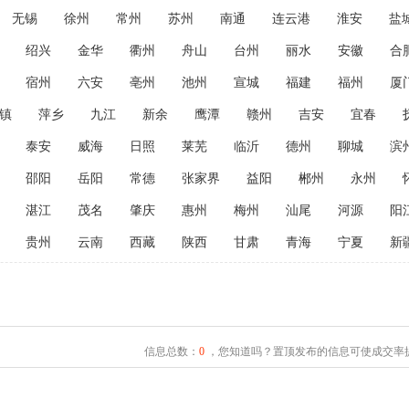
无锡
徐州
常州
苏州
南通
连云港
淮安
盐
绍兴
金华
衢州
舟山
台州
丽水
安徽
合
宿州
六安
亳州
池州
宣城
福建
福州
厦
镇
萍乡
九江
新余
鹰潭
赣州
吉安
宜春
泰安
威海
日照
莱芜
临沂
德州
聊城
滨
邵阳
岳阳
常德
张家界
益阳
郴州
永州
湛江
茂名
肇庆
惠州
梅州
汕尾
河源
阳
贵州
云南
西藏
陕西
甘肃
青海
宁夏
新
信息总数：
0
，您知道吗？置顶发布的信息可使成交率提