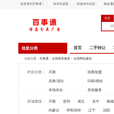
欢迎来到百事通！
保存到桌面
快速发布信息
修改/
信息
首页
二手转让
信息分类
商务服务
资讯
当前位置：
百事通
>
全国商务服务
>
全国网站建设
栏目分类：
不限
招商加盟
庆典/演出
印刷/喷绘
本地名站
其他服务
区域查找：
不限
苏州
虎丘
吴中
相城
内蒙古
呼和浩特
辽宁
沈阳