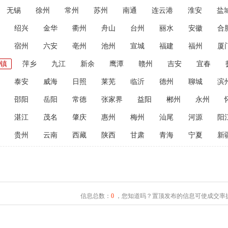
无锡
徐州
常州
苏州
南通
连云港
淮安
盐
绍兴
金华
衢州
舟山
台州
丽水
安徽
合
宿州
六安
亳州
池州
宣城
福建
福州
厦
镇
萍乡
九江
新余
鹰潭
赣州
吉安
宜春
泰安
威海
日照
莱芜
临沂
德州
聊城
滨
邵阳
岳阳
常德
张家界
益阳
郴州
永州
湛江
茂名
肇庆
惠州
梅州
汕尾
河源
阳
贵州
云南
西藏
陕西
甘肃
青海
宁夏
新
信息总数：
0
，您知道吗？置顶发布的信息可使成交率提