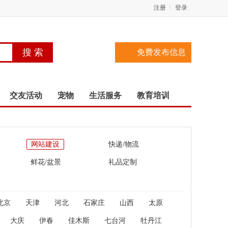
注册
登录
免费发布信息
交友活动
宠物
生活服务
教育培训
网站建设
快递/物流
鲜花/盆景
礼品定制
北京
天津
河北
石家庄
山西
太原
大庆
伊春
佳木斯
七台河
牡丹江