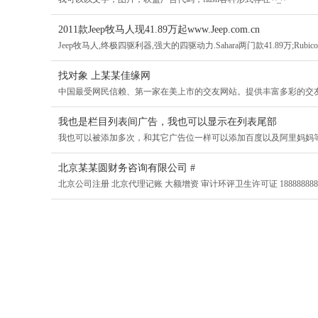
2011款Jeep牧马人现41.89万起www.Jeep.com.cn
Jeep牧马人,终极四驱利器,强大的四驱动力.Sahara两门款41.89万;Rubicon两
找对象 上某某佳缘网
中国最受网民信赖、第一家在美上市的交友网站。提供丰富多彩的交
我也是栏目列表间广告，我也可以显示在列表尾部
我也可以被添加多次，和其它广告位一样可以添加百度以及阿里妈妈
北京某某圆财务咨询有限公司 #
北京公司注册 北京代理记账 大额增资 审计环评卫生许可证 188888888