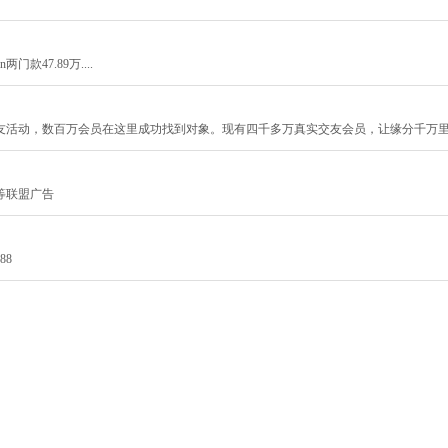
门款47.89万....
友活动，数百万会员在这里成功找到对象。现有四千多万真实交友会员，让缘分千万
等联盟广告
88