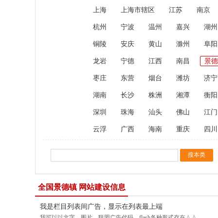
上海
上海市辖区
江苏
南京
杭州
宁波
温州
嘉兴
湖州
铜陵
安庆
黄山
滁州
阜阳
龙岩
宁德
江西
南昌
景德
枣庄
东营
烟台
潍坊
济宁
湖南
长沙
株洲
湘潭
衡阳
深圳
珠海
汕头
佛山
江门
云浮
广西
海南
重庆
四川
全国景德镇 网站建设信息
我是栏目列表间广告，显示在列表最上端
我可以以文字，图片，联盟广告代码，flash各种形式存在 ^_^