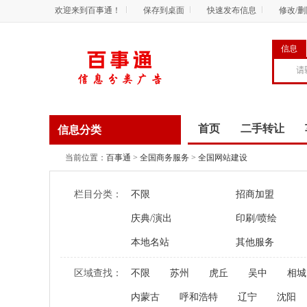
欢迎来到百事通！
保存到桌面
快速发布信息
修改/
信息
首页
二手转让
信息分类
商务服务
资讯
当前位置：
百事通
>
全国商务服务
>
全国网站建设
栏目分类：
不限
招商加盟
庆典/演出
印刷/喷绘
本地名站
其他服务
区域查找：
不限
苏州
虎丘
吴中
相城
内蒙古
呼和浩特
辽宁
沈阳