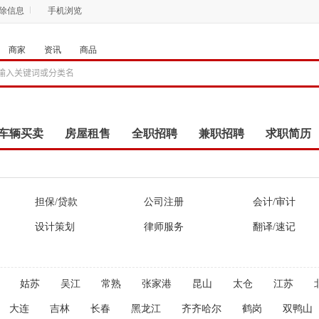
删除信息
手机浏览
商家
资讯
商品
车辆买卖
房屋租售
全职招聘
兼职招聘
求职简历
商品
团购
店铺
担保/贷款
公司注册
会计/审计
设计策划
律师服务
翻译/速记
姑苏
吴江
常熟
张家港
昆山
太仓
江苏
大连
吉林
长春
黑龙江
齐齐哈尔
鹤岗
双鸭山