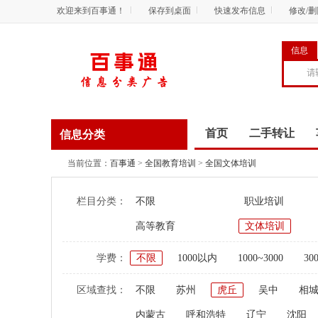
欢迎来到百事通！
保存到桌面
快速发布信息
修改/
信息
首页
二手转让
信息分类
商务服务
资讯
当前位置：
百事通
>
全国教育培训
>
全国文体培训
栏目分类：
不限
职业培训
高等教育
文体培训
学费：
不限
1000以内
1000~3000
30
区域查找：
不限
苏州
虎丘
吴中
相
内蒙古
呼和浩特
辽宁
沈阳