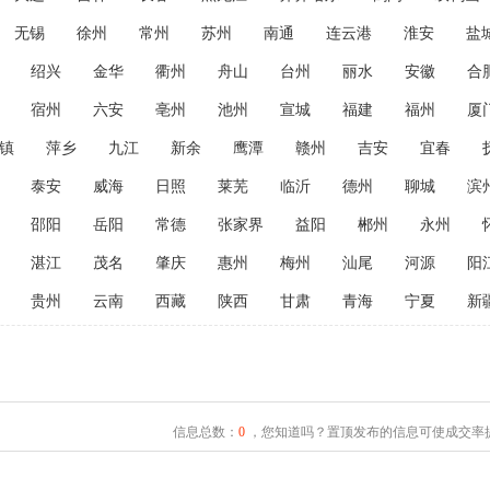
无锡
徐州
常州
苏州
南通
连云港
淮安
盐
绍兴
金华
衢州
舟山
台州
丽水
安徽
合
宿州
六安
亳州
池州
宣城
福建
福州
厦
镇
萍乡
九江
新余
鹰潭
赣州
吉安
宜春
泰安
威海
日照
莱芜
临沂
德州
聊城
滨
邵阳
岳阳
常德
张家界
益阳
郴州
永州
湛江
茂名
肇庆
惠州
梅州
汕尾
河源
阳
贵州
云南
西藏
陕西
甘肃
青海
宁夏
新
信息总数：
0
，您知道吗？置顶发布的信息可使成交率提