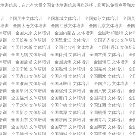
体培训信息，在此有大量全国文体培训信息供您选择，您可以免费查看和
培训
全国吴中文体培训
全国相城文体培训
全国姑苏文体培训
全国
体培训
全国太仓文体培训
全国江苏文体培训
全国北京文体培训
全国
体培训
全国太原 文体培训
全国内蒙古 文体培训
全国呼和浩特 文体
培训
全国长春 文体培训
全国黑龙江 文体培训
全国齐齐哈尔 文体培
培训
全国佳木斯 文体培训
全国七台河 文体培训
全国牡丹江 文体培
培训
全国无锡 文体培训
全国徐州 文体培训
全国常州 文体培训
全
体培训
全国盐城 文体培训
全国扬州 文体培训
全国镇江 文体培训
培训
全国宁波 文体培训
全国温州 文体培训
全国嘉兴 文体培训
全
培训
全国舟山 文体培训
全国台州 文体培训
全国丽水 文体培训
全
培训
全国淮南 文体培训
全国马鞍山 文体培训
全国淮北 文体培训
培训
全国阜阳 文体培训
全国宿州 文体培训
全国六安 文体培训
全
培训
全国福州 文体培训
全国厦门 文体培训
全国莆田 文体培训
全
培训
全国龙岩 文体培训
全国宁德 文体培训
全国江西 文体培训
全
培训
全国新余 文体培训
全国鹰潭 文体培训
全国赣州 文体培训
全
培训
全国山东 文体培训
全国济南 文体培训
全国青岛 文体培训
全
培训
全国潍坊 文体培训
全国济宁 文体培训
全国泰安 文体培训
全
培训
全国德州 文体培训
全国聊城 文体培训
全国滨州 文体培训
全