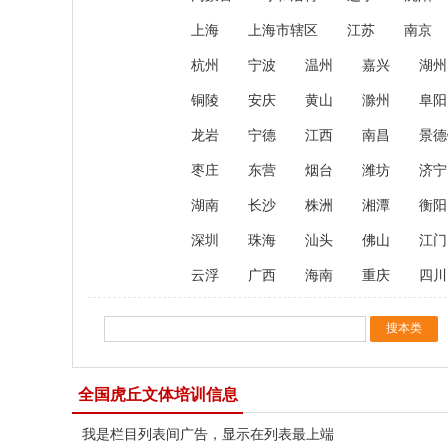
上海
上海市辖区
江苏
南京
杭州
宁波
温州
嘉兴
湖州
铜陵
安庆
黄山
滁州
阜阳
龙岩
宁德
江西
南昌
景德
枣庄
东营
烟台
潍坊
济宁
湖南
长沙
株洲
湘潭
衡阳
深圳
珠海
汕头
佛山
江门
云浮
广西
海南
重庆
四川
全国虎丘文体培训信息
我是栏目列表间广告，显示在列表最上端