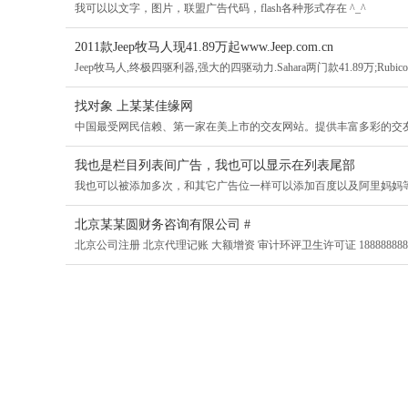
我可以以文字，图片，联盟广告代码，flash各种形式存在 ^_^
2011款Jeep牧马人现41.89万起www.Jeep.com.cn
Jeep牧马人,终极四驱利器,强大的四驱动力.Sahara两门款41.89万;Rubicon两
找对象 上某某佳缘网
中国最受网民信赖、第一家在美上市的交友网站。提供丰富多彩的交
我也是栏目列表间广告，我也可以显示在列表尾部
我也可以被添加多次，和其它广告位一样可以添加百度以及阿里妈妈
北京某某圆财务咨询有限公司 #
北京公司注册 北京代理记账 大额增资 审计环评卫生许可证 188888888