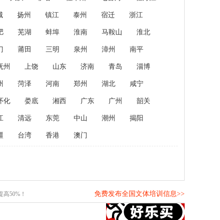
城
扬州
镇江
泰州
宿迁
浙江
肥
芜湖
蚌埠
淮南
马鞍山
淮北
门
莆田
三明
泉州
漳州
南平
抚州
上饶
山东
济南
青岛
淄博
州
菏泽
河南
郑州
湖北
咸宁
怀化
娄底
湘西
广东
广州
韶关
江
清远
东莞
中山
潮州
揭阳
疆
台湾
香港
澳门
免费发布全国文体培训信息>>
高50%！