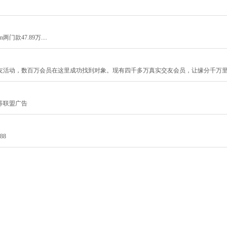
门款47.89万....
友活动，数百万会员在这里成功找到对象。现有四千多万真实交友会员，让缘分千万
等联盟广告
88