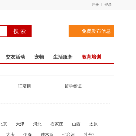
注册
登录
免费发布信息
交友活动
宠物
生活服务
教育培训
IT培训
留学签证
北京
天津
河北
石家庄
山西
太原
大庆
伊春
佳木斯
七台河
牡丹江