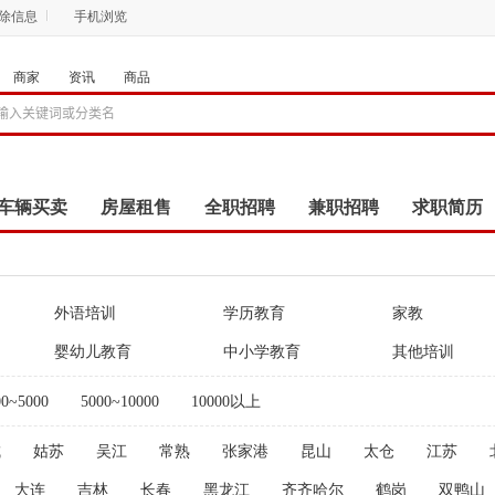
删除信息
手机浏览
商家
资讯
商品
车辆买卖
房屋租售
全职招聘
兼职招聘
求职简历
商品
团购
店铺
外语培训
学历教育
家教
婴幼儿教育
中小学教育
其他培训
00~5000
5000~10000
10000以上
城
姑苏
吴江
常熟
张家港
昆山
太仓
江苏
大连
吉林
长春
黑龙江
齐齐哈尔
鹤岗
双鸭山