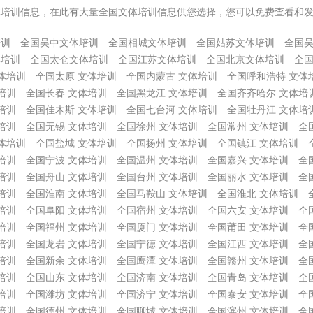
体培训信息，在此有大量全国文体培训信息供您选择，您可以免费查看和
培训
全国吴中文体培训
全国相城文体培训
全国姑苏文体培训
全国
体培训
全国太仓文体培训
全国江苏文体培训
全国北京文体培训
全国
体培训
全国太原 文体培训
全国内蒙古 文体培训
全国呼和浩特 文体
培训
全国长春 文体培训
全国黑龙江 文体培训
全国齐齐哈尔 文体培
培训
全国佳木斯 文体培训
全国七台河 文体培训
全国牡丹江 文体培
培训
全国无锡 文体培训
全国徐州 文体培训
全国常州 文体培训
全
体培训
全国盐城 文体培训
全国扬州 文体培训
全国镇江 文体培训
培训
全国宁波 文体培训
全国温州 文体培训
全国嘉兴 文体培训
全
培训
全国舟山 文体培训
全国台州 文体培训
全国丽水 文体培训
全
培训
全国淮南 文体培训
全国马鞍山 文体培训
全国淮北 文体培训
培训
全国阜阳 文体培训
全国宿州 文体培训
全国六安 文体培训
全
培训
全国福州 文体培训
全国厦门 文体培训
全国莆田 文体培训
全
培训
全国龙岩 文体培训
全国宁德 文体培训
全国江西 文体培训
全
培训
全国新余 文体培训
全国鹰潭 文体培训
全国赣州 文体培训
全
培训
全国山东 文体培训
全国济南 文体培训
全国青岛 文体培训
全
培训
全国潍坊 文体培训
全国济宁 文体培训
全国泰安 文体培训
全
培训
全国德州 文体培训
全国聊城 文体培训
全国滨州 文体培训
全