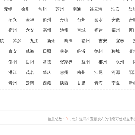
无锡
徐州
常州
苏州
南通
连云港
淮安
盐
绍兴
金华
衢州
舟山
台州
丽水
安徽
合
宿州
六安
亳州
池州
宣城
福建
福州
厦
镇
萍乡
九江
新余
鹰潭
赣州
吉安
宜春
泰安
威海
日照
莱芜
临沂
德州
聊城
滨
邵阳
岳阳
常德
张家界
益阳
郴州
永州
湛江
茂名
肇庆
惠州
梅州
汕尾
河源
阳
贵州
云南
西藏
陕西
甘肃
青海
宁夏
新
信息总数：
0
，您知道吗？置顶发布的信息可使成交率提