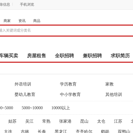
删除信息
手机浏览
商家
资讯
商品
车辆买卖
房屋租售
全职招聘
兼职招聘
求职简历
商品
团购
店铺
外语培训
学历教育
家教
婴幼儿教育
中小学教育
其他培训
00~5000
5000~10000
10000以上
姑苏
吴江
常熟
张家港
昆山
太仓
江苏
大连
吉林
长春
黑龙江
齐齐哈尔
鹤岗
双鸭山