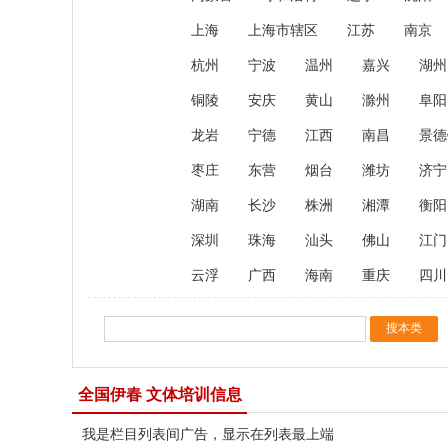
上海
上海市辖区
江苏
南京
杭州
宁波
温州
嘉兴
湖州
铜陵
安庆
黄山
滁州
阜阳
龙岩
宁德
江西
南昌
景德
枣庄
东营
烟台
潍坊
济宁
湖南
长沙
株洲
湘潭
衡阳
深圳
珠海
汕头
佛山
江门
云浮
广西
海南
重庆
四川
全国伊春 文体培训信息
我是栏目列表间广告，显示在列表最上端