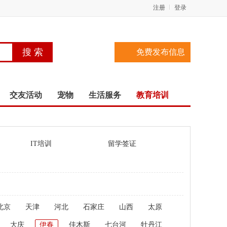
注册
登录
免费发布信息
交友活动
宠物
生活服务
教育培训
IT培训
留学签证
北京
天津
河北
石家庄
山西
太原
大庆
伊春
佳木斯
七台河
牡丹江