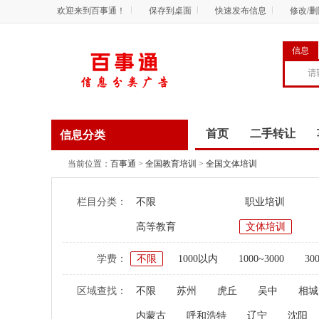
欢迎来到百事通！
保存到桌面
快速发布信息
修改/
信息
首页
二手转让
信息分类
商务服务
资讯
当前位置：
百事通
>
全国教育培训
>
全国文体培训
栏目分类：
不限
职业培训
高等教育
文体培训
学费：
不限
1000以内
1000~3000
30
区域查找：
不限
苏州
虎丘
吴中
相城
内蒙古
呼和浩特
辽宁
沈阳