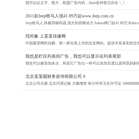
我可以以文字，图片，联盟广告代码，flash各种形式存在 ^_^
2011款Jeep牧马人现41.89万起www.Jeep.com.cn
Jeep牧马人,终极四驱利器,强大的四驱动力.Sahara两门款41.89万;Rubicon两
找对象 上某某佳缘网
中国最受网民信赖、第一家在美上市的交友网站。提供丰富多彩的交
我也是栏目列表间广告，我也可以显示在列表尾部
我也可以被添加多次，和其它广告位一样可以添加百度以及阿里妈妈
北京某某圆财务咨询有限公司 #
北京公司注册 北京代理记账 大额增资 审计环评卫生许可证 188888888