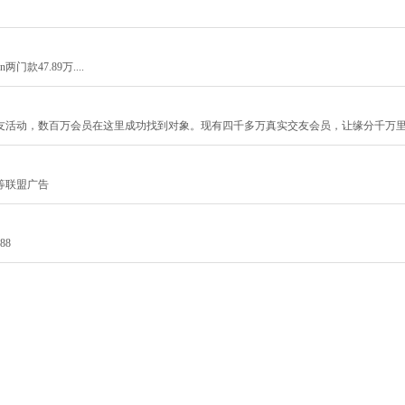
门款47.89万....
友活动，数百万会员在这里成功找到对象。现有四千多万真实交友会员，让缘分千万
等联盟广告
88