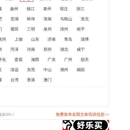
城
扬州
镇江
泰州
宿迁
浙江
肥
芜湖
蚌埠
淮南
马鞍山
淮北
门
莆田
三明
泉州
漳州
南平
抚州
上饶
山东
济南
青岛
淄博
州
菏泽
河南
郑州
湖北
咸宁
怀化
娄底
湘西
广东
广州
韶关
江
清远
东莞
中山
潮州
揭阳
疆
台湾
香港
澳门
免费发布全国文体培训信息>>
高50%！