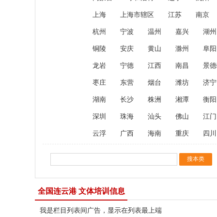
上海
上海市辖区
江苏
南京
杭州
宁波
温州
嘉兴
湖州
铜陵
安庆
黄山
滁州
阜阳
龙岩
宁德
江西
南昌
景德
枣庄
东营
烟台
潍坊
济宁
湖南
长沙
株洲
湘潭
衡阳
深圳
珠海
汕头
佛山
江门
云浮
广西
海南
重庆
四川
全国连云港 文体培训信息
我是栏目列表间广告，显示在列表最上端