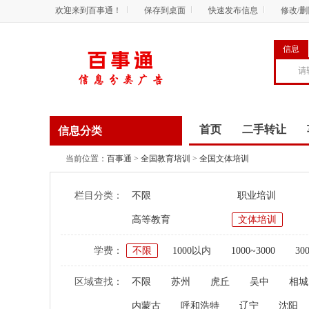
欢迎来到百事通！
保存到桌面
快速发布信息
修改/
信息
首页
二手转让
信息分类
商务服务
资讯
当前位置：
百事通
>
全国教育培训
>
全国文体培训
栏目分类：
不限
职业培训
高等教育
文体培训
学费：
不限
1000以内
1000~3000
30
区域查找：
不限
苏州
虎丘
吴中
相城
内蒙古
呼和浩特
辽宁
沈阳