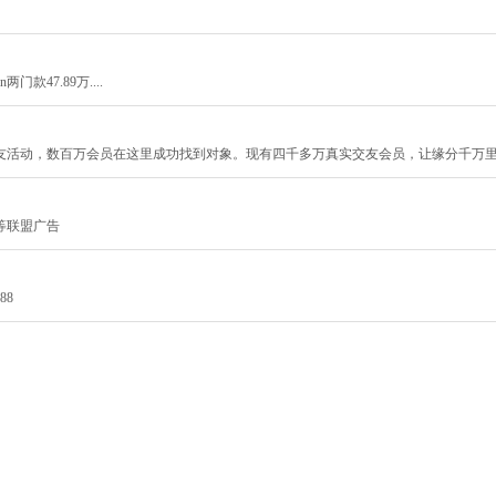
门款47.89万....
友活动，数百万会员在这里成功找到对象。现有四千多万真实交友会员，让缘分千万
等联盟广告
88