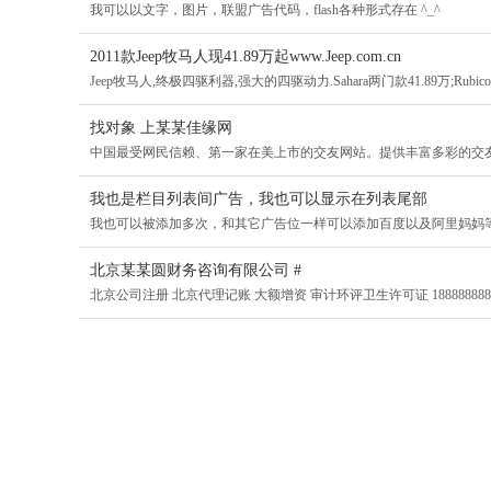
我可以以文字，图片，联盟广告代码，flash各种形式存在 ^_^
2011款Jeep牧马人现41.89万起www.Jeep.com.cn
Jeep牧马人,终极四驱利器,强大的四驱动力.Sahara两门款41.89万;Rubicon两
找对象 上某某佳缘网
中国最受网民信赖、第一家在美上市的交友网站。提供丰富多彩的交
我也是栏目列表间广告，我也可以显示在列表尾部
我也可以被添加多次，和其它广告位一样可以添加百度以及阿里妈妈
北京某某圆财务咨询有限公司 #
北京公司注册 北京代理记账 大额增资 审计环评卫生许可证 188888888