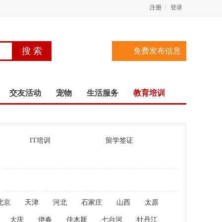
注册
登录
免费发布信息
交友活动
宠物
生活服务
教育培训
IT培训
留学签证
北京
天津
河北
石家庄
山西
太原
大庆
伊春
佳木斯
七台河
牡丹江