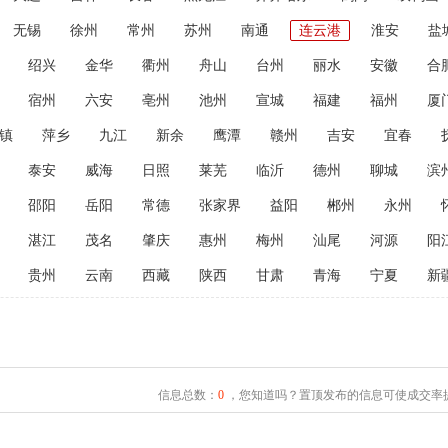
无锡
徐州
常州
苏州
南通
连云港
淮安
盐
绍兴
金华
衢州
舟山
台州
丽水
安徽
合
宿州
六安
亳州
池州
宣城
福建
福州
厦
镇
萍乡
九江
新余
鹰潭
赣州
吉安
宜春
泰安
威海
日照
莱芜
临沂
德州
聊城
滨
邵阳
岳阳
常德
张家界
益阳
郴州
永州
湛江
茂名
肇庆
惠州
梅州
汕尾
河源
阳
贵州
云南
西藏
陕西
甘肃
青海
宁夏
新
信息总数：
0
，您知道吗？置顶发布的信息可使成交率提