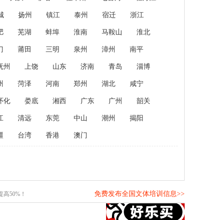
城
扬州
镇江
泰州
宿迁
浙江
肥
芜湖
蚌埠
淮南
马鞍山
淮北
门
莆田
三明
泉州
漳州
南平
抚州
上饶
山东
济南
青岛
淄博
州
菏泽
河南
郑州
湖北
咸宁
怀化
娄底
湘西
广东
广州
韶关
江
清远
东莞
中山
潮州
揭阳
疆
台湾
香港
澳门
免费发布全国文体培训信息>>
高50%！