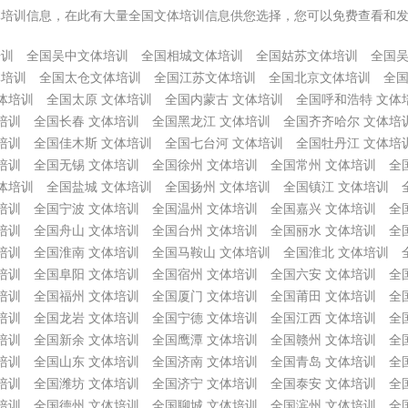
体培训信息，在此有大量全国文体培训信息供您选择，您可以免费查看和
培训
全国吴中文体培训
全国相城文体培训
全国姑苏文体培训
全国
体培训
全国太仓文体培训
全国江苏文体培训
全国北京文体培训
全国
体培训
全国太原 文体培训
全国内蒙古 文体培训
全国呼和浩特 文体
培训
全国长春 文体培训
全国黑龙江 文体培训
全国齐齐哈尔 文体培
培训
全国佳木斯 文体培训
全国七台河 文体培训
全国牡丹江 文体培
培训
全国无锡 文体培训
全国徐州 文体培训
全国常州 文体培训
全
体培训
全国盐城 文体培训
全国扬州 文体培训
全国镇江 文体培训
培训
全国宁波 文体培训
全国温州 文体培训
全国嘉兴 文体培训
全
培训
全国舟山 文体培训
全国台州 文体培训
全国丽水 文体培训
全
培训
全国淮南 文体培训
全国马鞍山 文体培训
全国淮北 文体培训
培训
全国阜阳 文体培训
全国宿州 文体培训
全国六安 文体培训
全
培训
全国福州 文体培训
全国厦门 文体培训
全国莆田 文体培训
全
培训
全国龙岩 文体培训
全国宁德 文体培训
全国江西 文体培训
全
培训
全国新余 文体培训
全国鹰潭 文体培训
全国赣州 文体培训
全
培训
全国山东 文体培训
全国济南 文体培训
全国青岛 文体培训
全
培训
全国潍坊 文体培训
全国济宁 文体培训
全国泰安 文体培训
全
培训
全国德州 文体培训
全国聊城 文体培训
全国滨州 文体培训
全