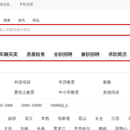
删除信息
手机浏览
商家
资讯
商品
车辆买卖
房屋租售
全职招聘
兼职招聘
求职简历
商品
团购
店铺
外语培训
学历教育
家教
婴幼儿教育
中小学教育
其他培训
00~5000
5000~10000
10000以上
姑苏
吴江
常熟
张家港
昆山
太仓
江苏
大连
吉林
长春
黑龙江
齐齐哈尔
鹤岗
双鸭山