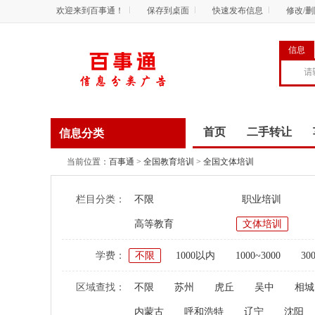
欢迎来到百事通！
保存到桌面
快速发布信息
修改/
信息
首页
二手转让
信息分类
商务服务
资讯
当前位置：
百事通
>
全国教育培训
>
全国文体培训
栏目分类：
不限
职业培训
高等教育
文体培训
学费：
不限
1000以内
1000~3000
30
区域查找：
不限
苏州
虎丘
吴中
相城
内蒙古
呼和浩特
辽宁
沈阳