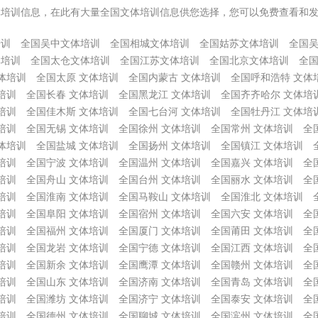
体培训信息，在此有大量全国文体培训信息供您选择，您可以免费查看和
培训
全国吴中文体培训
全国相城文体培训
全国姑苏文体培训
全国
体培训
全国太仓文体培训
全国江苏文体培训
全国北京文体培训
全国
体培训
全国太原 文体培训
全国内蒙古 文体培训
全国呼和浩特 文体
培训
全国长春 文体培训
全国黑龙江 文体培训
全国齐齐哈尔 文体培
培训
全国佳木斯 文体培训
全国七台河 文体培训
全国牡丹江 文体培
培训
全国无锡 文体培训
全国徐州 文体培训
全国常州 文体培训
全
体培训
全国盐城 文体培训
全国扬州 文体培训
全国镇江 文体培训
培训
全国宁波 文体培训
全国温州 文体培训
全国嘉兴 文体培训
全
培训
全国舟山 文体培训
全国台州 文体培训
全国丽水 文体培训
全
培训
全国淮南 文体培训
全国马鞍山 文体培训
全国淮北 文体培训
培训
全国阜阳 文体培训
全国宿州 文体培训
全国六安 文体培训
全
培训
全国福州 文体培训
全国厦门 文体培训
全国莆田 文体培训
全
培训
全国龙岩 文体培训
全国宁德 文体培训
全国江西 文体培训
全
培训
全国新余 文体培训
全国鹰潭 文体培训
全国赣州 文体培训
全
培训
全国山东 文体培训
全国济南 文体培训
全国青岛 文体培训
全
培训
全国潍坊 文体培训
全国济宁 文体培训
全国泰安 文体培训
全
培训
全国德州 文体培训
全国聊城 文体培训
全国滨州 文体培训
全