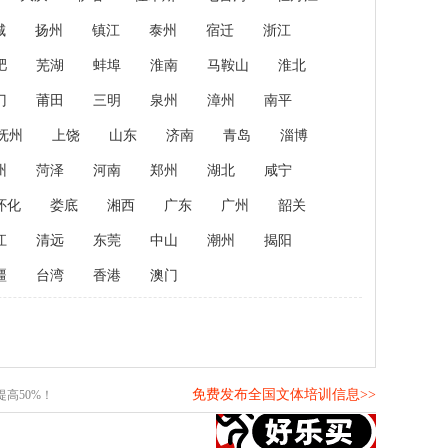
城
扬州
镇江
泰州
宿迁
浙江
肥
芜湖
蚌埠
淮南
马鞍山
淮北
门
莆田
三明
泉州
漳州
南平
抚州
上饶
山东
济南
青岛
淄博
州
菏泽
河南
郑州
湖北
咸宁
怀化
娄底
湘西
广东
广州
韶关
江
清远
东莞
中山
潮州
揭阳
疆
台湾
香港
澳门
免费发布全国文体培训信息>>
高50%！