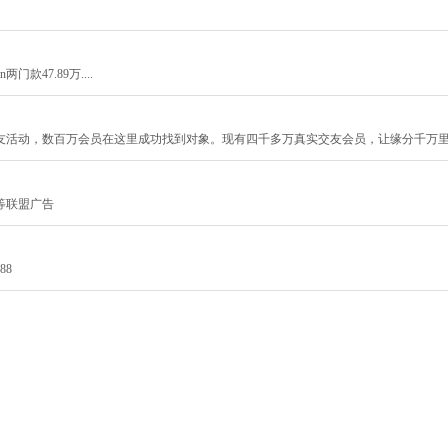
门款47.89万....
友活动，数百万会员在这里成功找到对象。现有四千多万真实交友会员，让缘分千万
等联盟广告
88