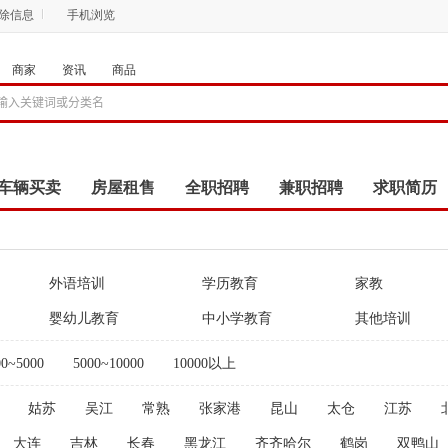
删除信息
手机浏览
商家
资讯
商品
车辆买卖
房屋租售
全职招聘
兼职招聘
求职简历
商品
团购
店铺
外语培训
学历教育
家教
婴幼儿教育
中小学教育
其他培训
00~5000
5000~10000
10000以上
姑苏
吴江
常熟
张家港
昆山
太仓
江苏
大连
吉林
长春
黑龙江
齐齐哈尔
鹤岗
双鸭山