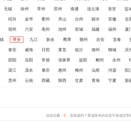
无锡
徐州
常州
苏州
南通
连云港
淮安
盐
绍兴
金华
衢州
舟山
台州
丽水
安徽
合
宿州
六安
亳州
池州
宣城
福建
福州
厦
镇
萍乡
九江
新余
鹰潭
赣州
吉安
宜春
泰安
威海
日照
莱芜
临沂
德州
聊城
滨
邵阳
岳阳
常德
张家界
益阳
郴州
永州
湛江
茂名
肇庆
惠州
梅州
汕尾
河源
阳
贵州
云南
西藏
陕西
甘肃
青海
宁夏
新
信息总数：
0
，您知道吗？置顶发布的信息可使成交率提