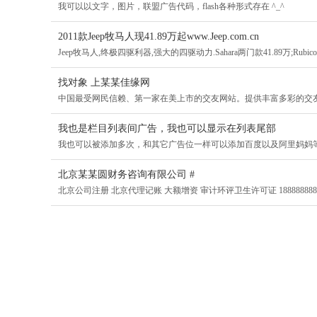
我可以以文字，图片，联盟广告代码，flash各种形式存在 ^_^
2011款Jeep牧马人现41.89万起www.Jeep.com.cn
Jeep牧马人,终极四驱利器,强大的四驱动力.Sahara两门款41.89万;Rubicon两
找对象 上某某佳缘网
中国最受网民信赖、第一家在美上市的交友网站。提供丰富多彩的交
我也是栏目列表间广告，我也可以显示在列表尾部
我也可以被添加多次，和其它广告位一样可以添加百度以及阿里妈妈
北京某某圆财务咨询有限公司 #
北京公司注册 北京代理记账 大额增资 审计环评卫生许可证 188888888