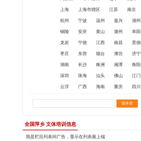
上海
上海市辖区
江苏
南京
杭州
宁波
温州
嘉兴
湖州
铜陵
安庆
黄山
滁州
阜阳
龙岩
宁德
江西
南昌
景德
枣庄
东营
烟台
潍坊
济宁
湖南
长沙
株洲
湘潭
衡阳
深圳
珠海
汕头
佛山
江门
云浮
广西
海南
重庆
四川
全国萍乡 文体培训信息
我是栏目列表间广告，显示在列表最上端