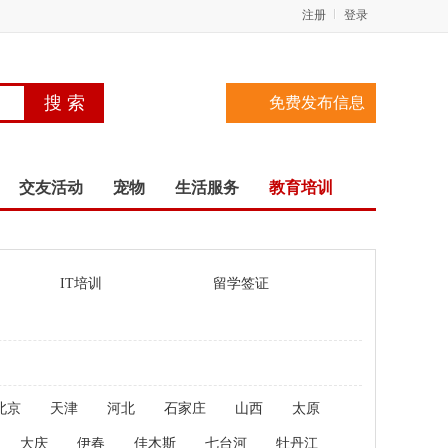
注册
登录
免费发布信息
交友活动
宠物
生活服务
教育培训
IT培训
留学签证
北京
天津
河北
石家庄
山西
太原
大庆
伊春
佳木斯
七台河
牡丹江