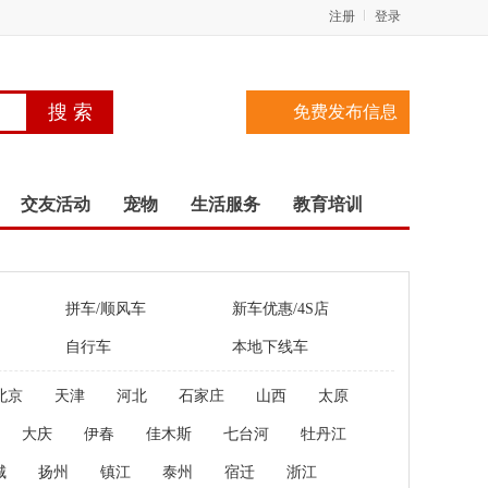
注册
登录
免费发布信息
交友活动
宠物
生活服务
教育培训
拼车/顺风车
新车优惠/4S店
自行车
本地下线车
北京
天津
河北
石家庄
山西
太原
大庆
伊春
佳木斯
七台河
牡丹江
城
扬州
镇江
泰州
宿迁
浙江