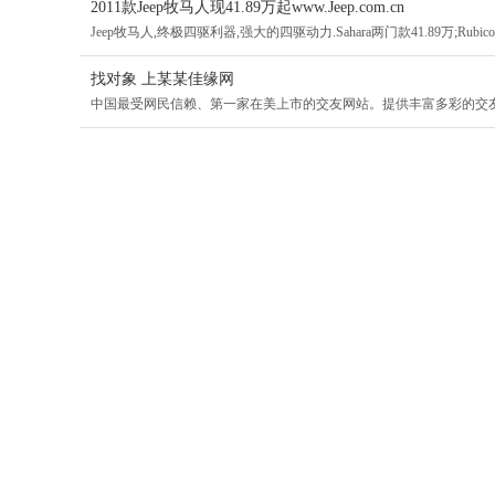
2011款Jeep牧马人现41.89万起www.Jeep.com.cn
Jeep牧马人,终极四驱利器,强大的四驱动力.Sahara两门款41.89万;Rubicon两
找对象 上某某佳缘网
中国最受网民信赖、第一家在美上市的交友网站。提供丰富多彩的交