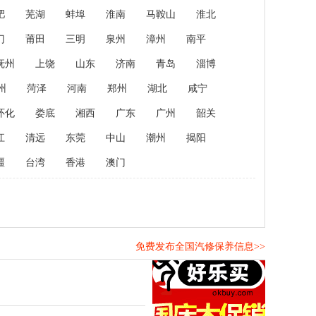
肥
芜湖
蚌埠
淮南
马鞍山
淮北
门
莆田
三明
泉州
漳州
南平
抚州
上饶
山东
济南
青岛
淄博
州
菏泽
河南
郑州
湖北
咸宁
怀化
娄底
湘西
广东
广州
韶关
江
清远
东莞
中山
潮州
揭阳
疆
台湾
香港
澳门
免费发布全国汽修保养信息>>
！