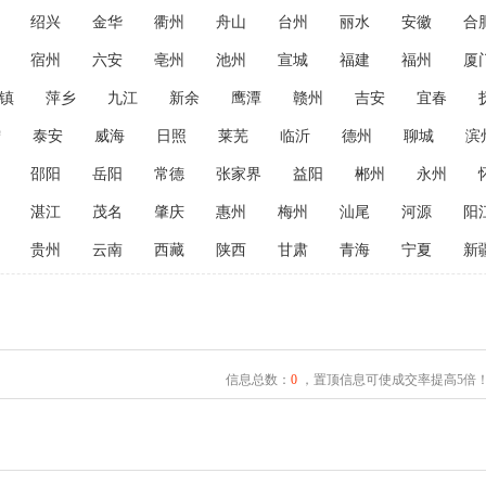
绍兴
金华
衢州
舟山
台州
丽水
安徽
合
宿州
六安
亳州
池州
宣城
福建
福州
厦
镇
萍乡
九江
新余
鹰潭
赣州
吉安
宜春
宁
泰安
威海
日照
莱芜
临沂
德州
聊城
滨
邵阳
岳阳
常德
张家界
益阳
郴州
永州
湛江
茂名
肇庆
惠州
梅州
汕尾
河源
阳
贵州
云南
西藏
陕西
甘肃
青海
宁夏
新
信息总数：
0
，置顶信息可使成交率提高5倍