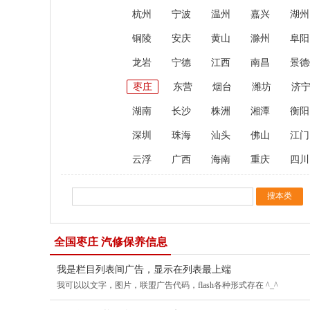
杭州
宁波
温州
嘉兴
湖州
铜陵
安庆
黄山
滁州
阜阳
龙岩
宁德
江西
南昌
景德
枣庄
东营
烟台
潍坊
济
湖南
长沙
株洲
湘潭
衡阳
深圳
珠海
汕头
佛山
江门
云浮
广西
海南
重庆
四川
全国枣庄 汽修保养信息
我是栏目列表间广告，显示在列表最上端
我可以以文字，图片，联盟广告代码，flash各种形式存在 ^_^