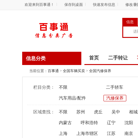
欢迎来到百事通！
保存到桌面
快速发布信息
修改/
信息
首页
二手转让
信息分类
商务服务
资讯
当前位置：
百事通
>
全国车辆买卖
>
全国汽修保养
栏目分类：
不限
二手轿车
汽车用品/配件
汽修保养
区域查找：
不限
苏州
虎丘
吴中
相城
内蒙古
呼和浩特
辽宁
沈阳
上海
上海市辖区
江苏
南京