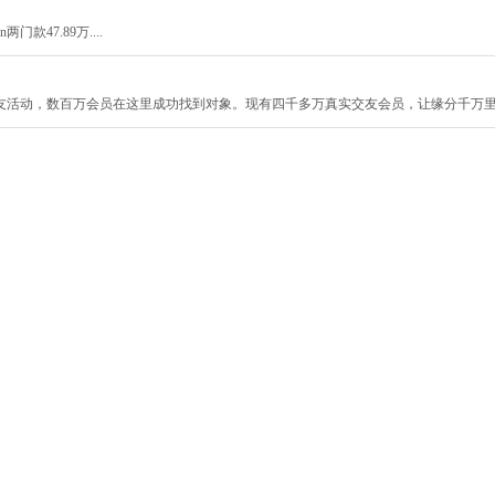
门款47.89万....
友活动，数百万会员在这里成功找到对象。现有四千多万真实交友会员，让缘分千万