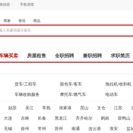
删除信息
手机浏览
商家
资讯
商品
车辆买卖
房屋租售
全职招聘
兼职招聘
求职简历
商品
团购
店铺
货车/工程车
面包车/客车
拖拉机/收割机
车辆收购服务
摩托车/燃气车
电动车
姑苏
吴江
常熟
张家港
昆山
太仓
江苏
大连
吉林
长春
黑龙江
齐齐哈尔
鹤岗
双鸭山
无锡
徐州
常州
苏州
南通
连云港
淮安
盐