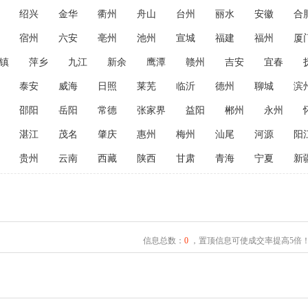
绍兴
金华
衢州
舟山
台州
丽水
安徽
合
宿州
六安
亳州
池州
宣城
福建
福州
厦
镇
萍乡
九江
新余
鹰潭
赣州
吉安
宜春
泰安
威海
日照
莱芜
临沂
德州
聊城
滨
邵阳
岳阳
常德
张家界
益阳
郴州
永州
湛江
茂名
肇庆
惠州
梅州
汕尾
河源
阳
贵州
云南
西藏
陕西
甘肃
青海
宁夏
新
信息总数：
0
，置顶信息可使成交率提高5倍