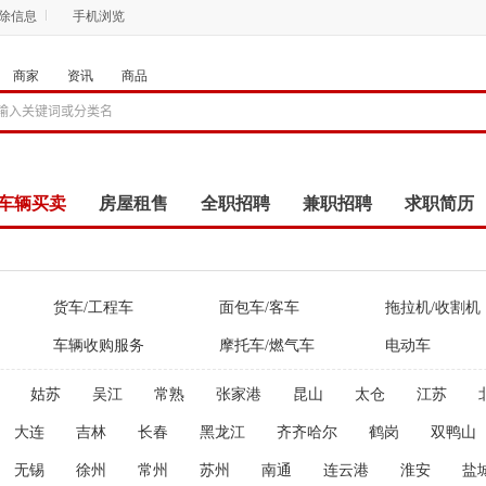
删除信息
手机浏览
商家
资讯
商品
车辆买卖
房屋租售
全职招聘
兼职招聘
求职简历
商品
团购
店铺
货车/工程车
面包车/客车
拖拉机/收割机
车辆收购服务
摩托车/燃气车
电动车
姑苏
吴江
常熟
张家港
昆山
太仓
江苏
大连
吉林
长春
黑龙江
齐齐哈尔
鹤岗
双鸭山
无锡
徐州
常州
苏州
南通
连云港
淮安
盐