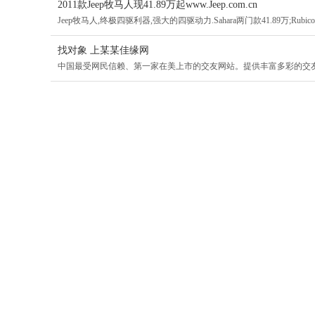
2011款Jeep牧马人现41.89万起www.Jeep.com.cn
Jeep牧马人,终极四驱利器,强大的四驱动力.Sahara两门款41.89万;Rubicon两
找对象 上某某佳缘网
中国最受网民信赖、第一家在美上市的交友网站。提供丰富多彩的交