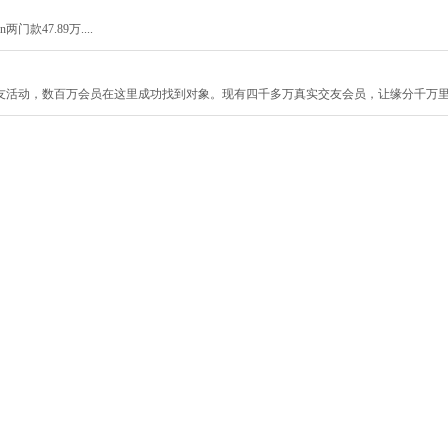
门款47.89万....
友活动，数百万会员在这里成功找到对象。现有四千多万真实交友会员，让缘分千万