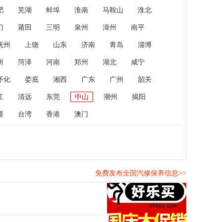
肥
芜湖
蚌埠
淮南
马鞍山
淮北
门
莆田
三明
泉州
漳州
南平
抚州
上饶
山东
济南
青岛
淄博
州
菏泽
河南
郑州
湖北
咸宁
怀化
娄底
湘西
广东
广州
韶关
江
清远
东莞
中山
潮州
揭阳
疆
台湾
香港
澳门
免费发布全国汽修保养信息>>
！