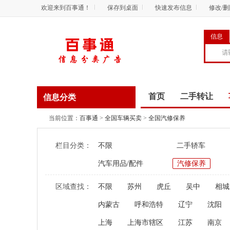
欢迎来到百事通！
保存到桌面
快速发布信息
修改/
信息
首页
二手转让
信息分类
商务服务
资讯
当前位置：
百事通
>
全国车辆买卖
>
全国汽修保养
栏目分类：
不限
二手轿车
汽车用品/配件
汽修保养
区域查找：
不限
苏州
虎丘
吴中
相城
内蒙古
呼和浩特
辽宁
沈阳
上海
上海市辖区
江苏
南京