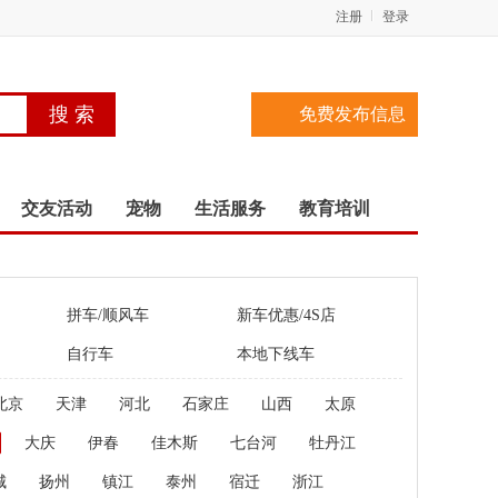
注册
登录
免费发布信息
交友活动
宠物
生活服务
教育培训
拼车/顺风车
新车优惠/4S店
自行车
本地下线车
北京
天津
河北
石家庄
山西
太原
大庆
伊春
佳木斯
七台河
牡丹江
城
扬州
镇江
泰州
宿迁
浙江