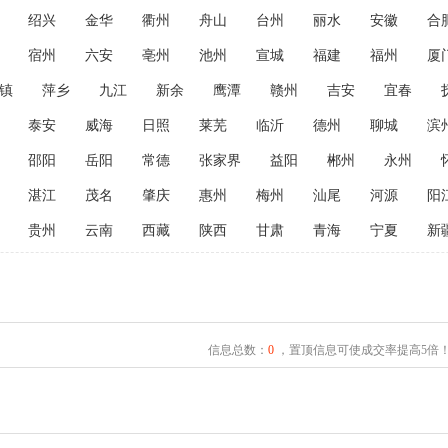
绍兴
金华
衢州
舟山
台州
丽水
安徽
合
宿州
六安
亳州
池州
宣城
福建
福州
厦
镇
萍乡
九江
新余
鹰潭
赣州
吉安
宜春
泰安
威海
日照
莱芜
临沂
德州
聊城
滨
邵阳
岳阳
常德
张家界
益阳
郴州
永州
湛江
茂名
肇庆
惠州
梅州
汕尾
河源
阳
贵州
云南
西藏
陕西
甘肃
青海
宁夏
新
信息总数：
0
，置顶信息可使成交率提高5倍