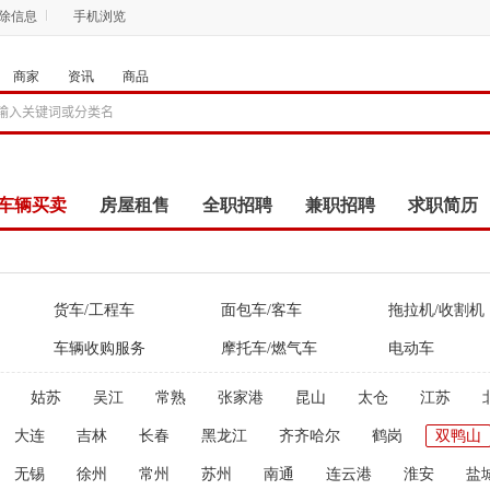
删除信息
手机浏览
商家
资讯
商品
车辆买卖
房屋租售
全职招聘
兼职招聘
求职简历
商品
团购
店铺
货车/工程车
面包车/客车
拖拉机/收割机
车辆收购服务
摩托车/燃气车
电动车
姑苏
吴江
常熟
张家港
昆山
太仓
江苏
大连
吉林
长春
黑龙江
齐齐哈尔
鹤岗
双鸭山
无锡
徐州
常州
苏州
南通
连云港
淮安
盐