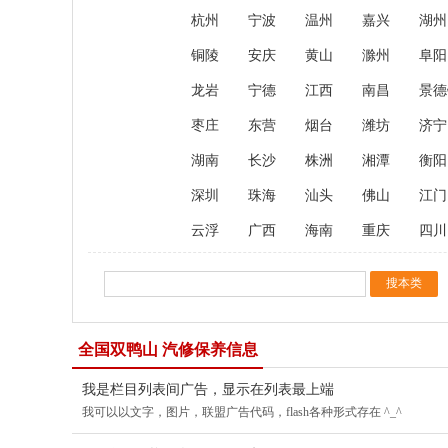
杭州
宁波
温州
嘉兴
湖州
铜陵
安庆
黄山
滁州
阜阳
龙岩
宁德
江西
南昌
景德
枣庄
东营
烟台
潍坊
济宁
湖南
长沙
株洲
湘潭
衡阳
深圳
珠海
汕头
佛山
江门
云浮
广西
海南
重庆
四川
全国双鸭山 汽修保养信息
我是栏目列表间广告，显示在列表最上端
我可以以文字，图片，联盟广告代码，flash各种形式存在 ^_^