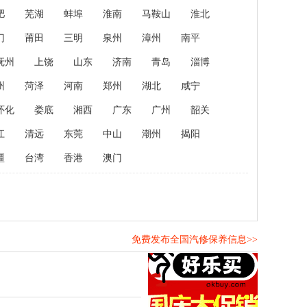
肥
芜湖
蚌埠
淮南
马鞍山
淮北
门
莆田
三明
泉州
漳州
南平
抚州
上饶
山东
济南
青岛
淄博
州
菏泽
河南
郑州
湖北
咸宁
怀化
娄底
湘西
广东
广州
韶关
江
清远
东莞
中山
潮州
揭阳
疆
台湾
香港
澳门
免费发布全国汽修保养信息>>
！