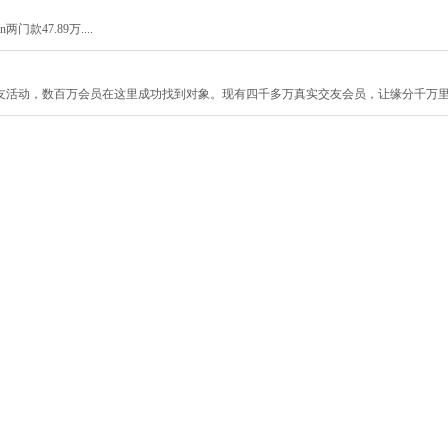
门款47.89万....
友活动，数百万会员在这里成功找到对象。现有四千多万真实交友会员，让缘分千万