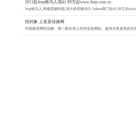
2011款Jeep牧马人现41.89万起www.Jeep.com.cn
Jeep牧马人,终极四驱利器,强大的四驱动力.Sahara两门款41.89万;Rubicon两
找对象 上某某佳缘网
中国最受网民信赖、第一家在美上市的交友网站。提供丰富多彩的交