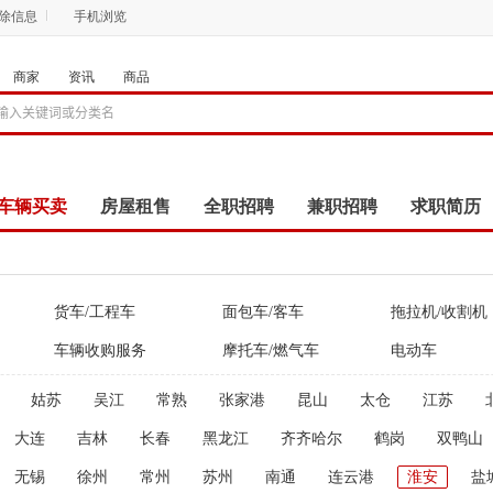
删除信息
手机浏览
商家
资讯
商品
车辆买卖
房屋租售
全职招聘
兼职招聘
求职简历
商品
团购
店铺
货车/工程车
面包车/客车
拖拉机/收割机
车辆收购服务
摩托车/燃气车
电动车
姑苏
吴江
常熟
张家港
昆山
太仓
江苏
大连
吉林
长春
黑龙江
齐齐哈尔
鹤岗
双鸭山
无锡
徐州
常州
苏州
南通
连云港
淮安
盐