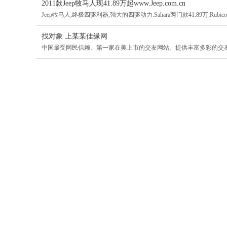
2011款Jeep牧马人现41.89万起www.Jeep.com.cn
Jeep牧马人,终极四驱利器,强大的四驱动力.Sahara两门款41.89万;Rubicon两
找对象 上某某佳缘网
中国最受网民信赖、第一家在美上市的交友网站。提供丰富多彩的交