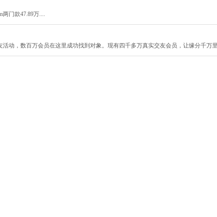
门款47.89万....
友活动，数百万会员在这里成功找到对象。现有四千多万真实交友会员，让缘分千万