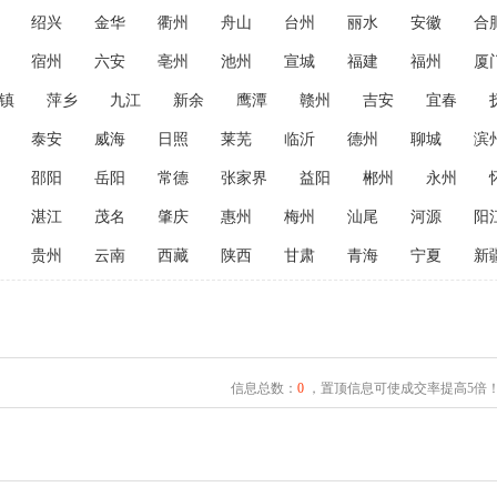
绍兴
金华
衢州
舟山
台州
丽水
安徽
合
宿州
六安
亳州
池州
宣城
福建
福州
厦
镇
萍乡
九江
新余
鹰潭
赣州
吉安
宜春
泰安
威海
日照
莱芜
临沂
德州
聊城
滨
邵阳
岳阳
常德
张家界
益阳
郴州
永州
湛江
茂名
肇庆
惠州
梅州
汕尾
河源
阳
贵州
云南
西藏
陕西
甘肃
青海
宁夏
新
信息总数：
0
，置顶信息可使成交率提高5倍