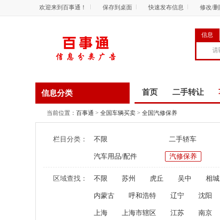
欢迎来到百事通！
保存到桌面
快速发布信息
修改/
信息
首页
二手转让
信息分类
商务服务
资讯
当前位置：
百事通
>
全国车辆买卖
>
全国汽修保养
栏目分类：
不限
二手轿车
汽车用品/配件
汽修保养
区域查找：
不限
苏州
虎丘
吴中
相城
内蒙古
呼和浩特
辽宁
沈阳
上海
上海市辖区
江苏
南京