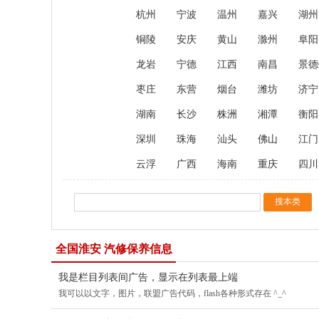
杭州
宁波
温州
嘉兴
湖州
铜陵
安庆
黄山
滁州
阜阳
龙岩
宁德
江西
南昌
景德
枣庄
东营
烟台
潍坊
济宁
湖南
长沙
株洲
湘潭
衡阳
深圳
珠海
汕头
佛山
江门
云浮
广西
海南
重庆
四川
全国淮安 汽修保养信息
我是栏目列表间广告，显示在列表最上端
我可以以文字，图片，联盟广告代码，flash各种形式存在 ^_^