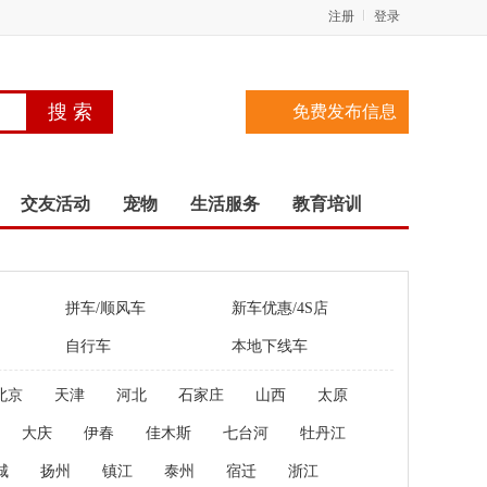
注册
登录
免费发布信息
交友活动
宠物
生活服务
教育培训
拼车/顺风车
新车优惠/4S店
自行车
本地下线车
北京
天津
河北
石家庄
山西
太原
大庆
伊春
佳木斯
七台河
牡丹江
城
扬州
镇江
泰州
宿迁
浙江