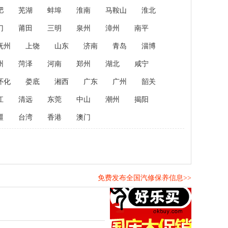
肥
芜湖
蚌埠
淮南
马鞍山
淮北
门
莆田
三明
泉州
漳州
南平
抚州
上饶
山东
济南
青岛
淄博
州
菏泽
河南
郑州
湖北
咸宁
怀化
娄底
湘西
广东
广州
韶关
江
清远
东莞
中山
潮州
揭阳
疆
台湾
香港
澳门
免费发布全国汽修保养信息>>
！