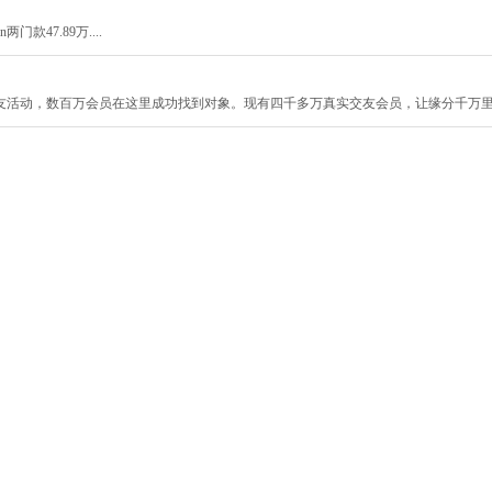
门款47.89万....
友活动，数百万会员在这里成功找到对象。现有四千多万真实交友会员，让缘分千万