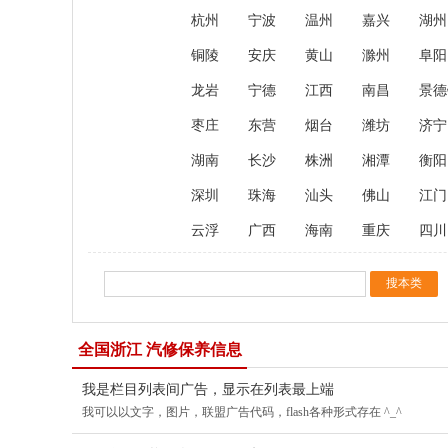
杭州
宁波
温州
嘉兴
湖州
铜陵
安庆
黄山
滁州
阜阳
龙岩
宁德
江西
南昌
景德
枣庄
东营
烟台
潍坊
济宁
湖南
长沙
株洲
湘潭
衡阳
深圳
珠海
汕头
佛山
江门
云浮
广西
海南
重庆
四川
全国浙江 汽修保养信息
我是栏目列表间广告，显示在列表最上端
我可以以文字，图片，联盟广告代码，flash各种形式存在 ^_^