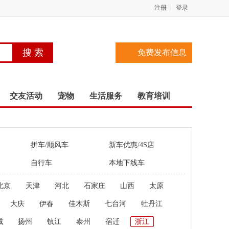
注册
登录
免费发布信息
交友活动
宠物
生活服务
教育培训
拼车/顺风车
新车优惠/4S店
自行车
本地下线车
北京
天津
河北
石家庄
山西
太原
大庆
伊春
佳木斯
七台河
牡丹江
城
扬州
镇江
泰州
宿迁
浙江