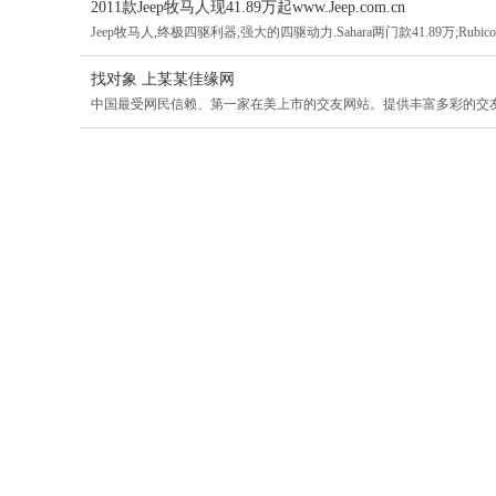
2011款Jeep牧马人现41.89万起www.Jeep.com.cn
Jeep牧马人,终极四驱利器,强大的四驱动力.Sahara两门款41.89万;Rubicon两
找对象 上某某佳缘网
中国最受网民信赖、第一家在美上市的交友网站。提供丰富多彩的交