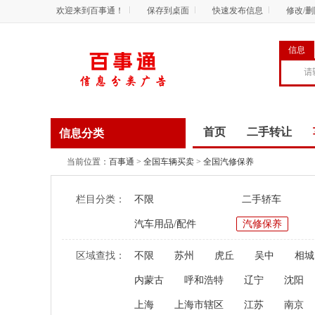
欢迎来到百事通！
保存到桌面
快速发布信息
修改/
信息
首页
二手转让
信息分类
商务服务
资讯
当前位置：
百事通
>
全国车辆买卖
>
全国汽修保养
栏目分类：
不限
二手轿车
汽车用品/配件
汽修保养
区域查找：
不限
苏州
虎丘
吴中
相城
内蒙古
呼和浩特
辽宁
沈阳
上海
上海市辖区
江苏
南京