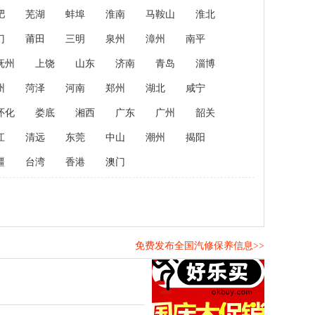
肥
芜湖
蚌埠
淮南
马鞍山
淮北
门
莆田
三明
泉州
漳州
南平
抚州
上饶
山东
济南
青岛
淄博
州
菏泽
河南
郑州
湖北
咸宁
怀化
娄底
湘西
广东
广州
韶关
江
清远
东莞
中山
潮州
揭阳
疆
台湾
香港
澳门
免费发布全国汽修保养信息>>
！