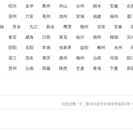
绍兴
金华
衢州
舟山
台州
丽水
安徽
合
宿州
六安
亳州
池州
宣城
福建
福州
厦
镇
萍乡
九江
新余
鹰潭
赣州
吉安
宜春
泰安
威海
日照
莱芜
临沂
德州
聊城
滨
邵阳
岳阳
常德
张家界
益阳
郴州
永州
湛江
茂名
肇庆
惠州
梅州
汕尾
河源
阳
贵州
云南
西藏
陕西
甘肃
青海
宁夏
新
信息总数：
0
，置顶信息可使成交率提高5倍