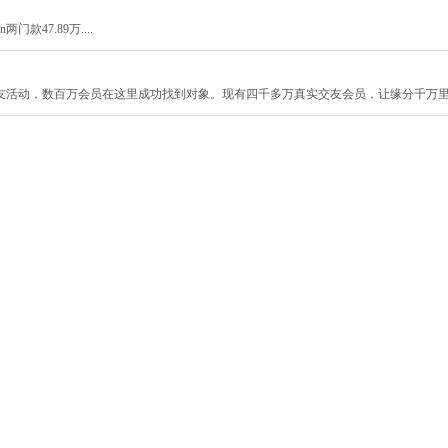
门款47.89万....
友活动，数百万会员在这里成功找到对象。现有四千多万真实交友会员，让缘分千万