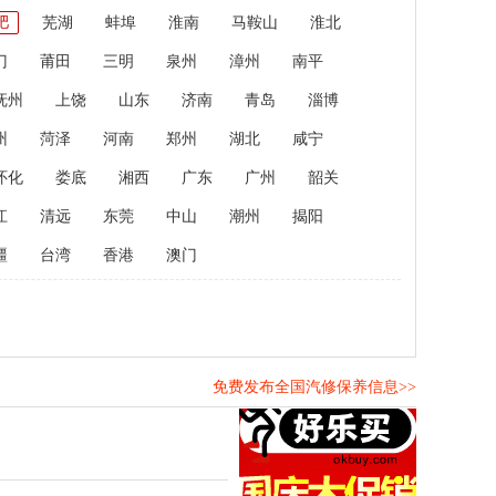
肥
芜湖
蚌埠
淮南
马鞍山
淮北
门
莆田
三明
泉州
漳州
南平
抚州
上饶
山东
济南
青岛
淄博
州
菏泽
河南
郑州
湖北
咸宁
怀化
娄底
湘西
广东
广州
韶关
江
清远
东莞
中山
潮州
揭阳
疆
台湾
香港
澳门
免费发布全国汽修保养信息>>
！