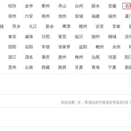
绍兴
金华
衢州
舟山
台州
丽水
安徽
合
宿州
六安
亳州
池州
宣城
福建
福州
厦
镇
萍乡
九江
新余
鹰潭
赣州
吉安
宜春
泰安
威海
日照
莱芜
临沂
德州
聊城
滨
邵阳
岳阳
常德
张家界
益阳
郴州
永州
湛江
茂名
肇庆
惠州
梅州
汕尾
河源
阳
贵州
云南
西藏
陕西
甘肃
青海
宁夏
新
信息总数：
0
，置顶信息可使成交率提高5倍