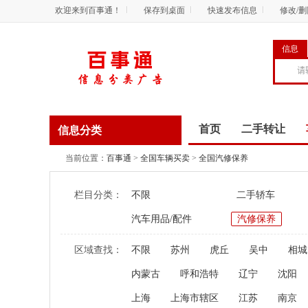
欢迎来到百事通！
保存到桌面
快速发布信息
修改/
信息
首页
二手转让
信息分类
商务服务
资讯
当前位置：
百事通
>
全国车辆买卖
>
全国汽修保养
栏目分类：
不限
二手轿车
汽车用品/配件
汽修保养
区域查找：
不限
苏州
虎丘
吴中
相城
内蒙古
呼和浩特
辽宁
沈阳
上海
上海市辖区
江苏
南京