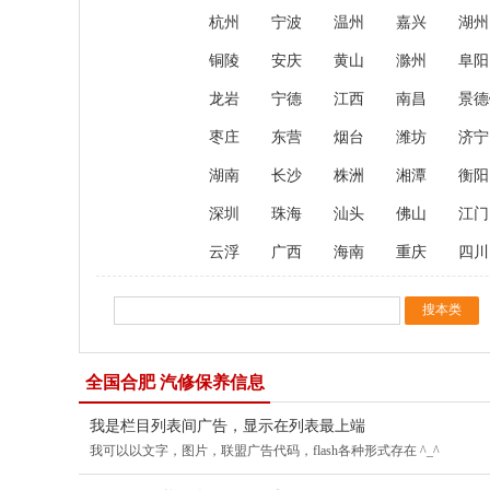
杭州
宁波
温州
嘉兴
湖州
铜陵
安庆
黄山
滁州
阜阳
龙岩
宁德
江西
南昌
景德
枣庄
东营
烟台
潍坊
济宁
湖南
长沙
株洲
湘潭
衡阳
深圳
珠海
汕头
佛山
江门
云浮
广西
海南
重庆
四川
全国合肥 汽修保养信息
我是栏目列表间广告，显示在列表最上端
我可以以文字，图片，联盟广告代码，flash各种形式存在 ^_^