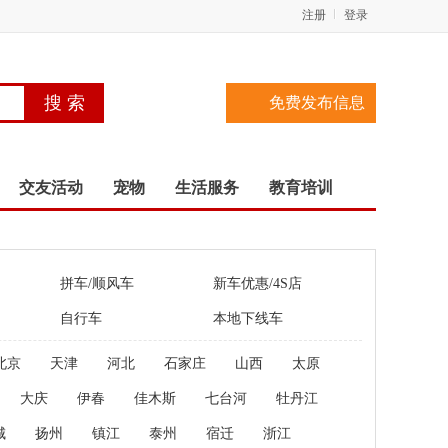
注册
登录
免费发布信息
交友活动
宠物
生活服务
教育培训
拼车/顺风车
新车优惠/4S店
自行车
本地下线车
北京
天津
河北
石家庄
山西
太原
大庆
伊春
佳木斯
七台河
牡丹江
城
扬州
镇江
泰州
宿迁
浙江