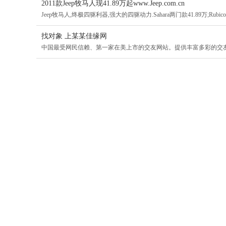
2011款Jeep牧马人现41.89万起www.Jeep.com.cn
Jeep牧马人,终极四驱利器,强大的四驱动力.Sahara两门款41.89万;Rubicon两
找对象 上某某佳缘网
中国最受网民信赖、第一家在美上市的交友网站。提供丰富多彩的交