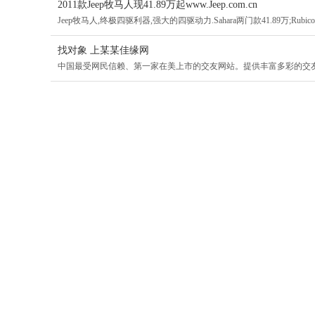
2011款Jeep牧马人现41.89万起www.Jeep.com.cn
Jeep牧马人,终极四驱利器,强大的四驱动力.Sahara两门款41.89万;Rubicon两
找对象 上某某佳缘网
中国最受网民信赖、第一家在美上市的交友网站。提供丰富多彩的交