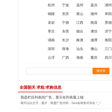
杭州
宁波
温州
嘉兴
湖州
铜陵
安庆
黄山
滁州
阜阳
龙岩
宁德
江西
南昌
景德
枣庄
东营
烟台
潍坊
济宁
湖南
长沙
株洲
湘潭
衡阳
深圳
珠海
汕头
佛山
江门
云浮
广西
海南
重庆
四川
全国韶关 求租/求购信息
我是栏目列表间广告，显示在列表最上端
我可以以文字，图片，联盟广告代码，flash各种形式存在 ^_^