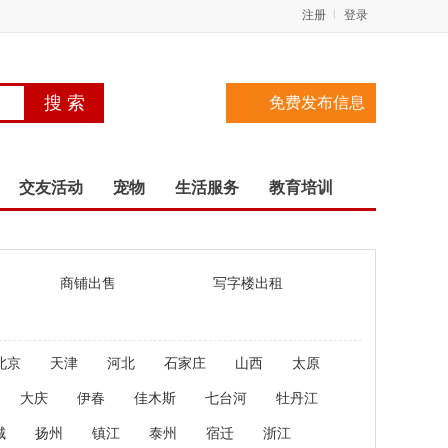
注册
登录
免费发布信息
交友活动
宠物
生活服务
教育培训
商铺出售
写字楼出租
北京
天津
河北
石家庄
山西
太原
大庆
伊春
佳木斯
七台河
牡丹江
城
扬州
镇江
泰州
宿迁
浙江