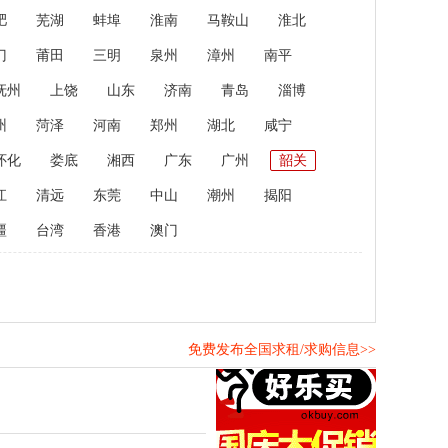
肥
芜湖
蚌埠
淮南
马鞍山
淮北
门
莆田
三明
泉州
漳州
南平
抚州
上饶
山东
济南
青岛
淄博
州
菏泽
河南
郑州
湖北
咸宁
怀化
娄底
湘西
广东
广州
韶关
江
清远
东莞
中山
潮州
揭阳
疆
台湾
香港
澳门
免费发布全国求租/求购信息>>
！