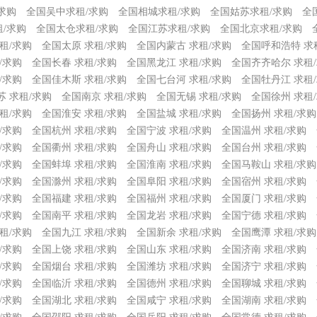
求购
全国吴中求租/求购
全国相城求租/求购
全国姑苏求租/求购
全
/求购
全国太仓求租/求购
全国江苏求租/求购
全国北京求租/求购
租/求购
全国太原 求租/求购
全国内蒙古 求租/求购
全国呼和浩特 求
/求购
全国长春 求租/求购
全国黑龙江 求租/求购
全国齐齐哈尔 求租
/求购
全国佳木斯 求租/求购
全国七台河 求租/求购
全国牡丹江 求租
苏 求租/求购
全国南京 求租/求购
全国无锡 求租/求购
全国徐州 求租
租/求购
全国淮安 求租/求购
全国盐城 求租/求购
全国扬州 求租/求购
/求购
全国杭州 求租/求购
全国宁波 求租/求购
全国温州 求租/求购
/求购
全国衢州 求租/求购
全国舟山 求租/求购
全国台州 求租/求购
/求购
全国蚌埠 求租/求购
全国淮南 求租/求购
全国马鞍山 求租/求购
/求购
全国滁州 求租/求购
全国阜阳 求租/求购
全国宿州 求租/求购
/求购
全国福建 求租/求购
全国福州 求租/求购
全国厦门 求租/求购
/求购
全国南平 求租/求购
全国龙岩 求租/求购
全国宁德 求租/求购
租/求购
全国九江 求租/求购
全国新余 求租/求购
全国鹰潭 求租/求购
/求购
全国上饶 求租/求购
全国山东 求租/求购
全国济南 求租/求购
/求购
全国烟台 求租/求购
全国潍坊 求租/求购
全国济宁 求租/求购
/求购
全国临沂 求租/求购
全国德州 求租/求购
全国聊城 求租/求购
/求购
全国湖北 求租/求购
全国咸宁 求租/求购
全国湖南 求租/求购