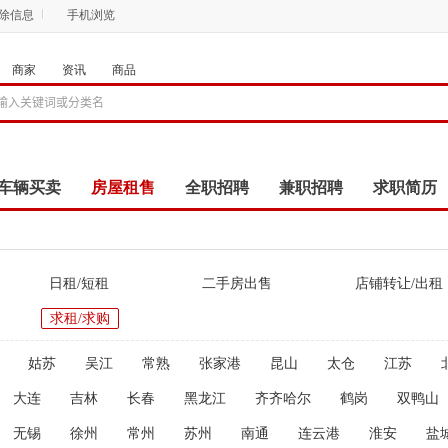
删除信息
手机浏览
商家
资讯
商品
车辆买卖
房屋租售
全职招聘
兼职招聘
求职简历
商品
团购
店铺
日租/短租
二手房出售
店铺转让/出租
求租/求购
姑苏
吴江
常熟
张家港
昆山
太仓
江苏
大连
吉林
长春
黑龙江
齐齐哈尔
鹤岗
双鸭山
无锡
徐州
常州
苏州
南通
连云港
淮安
盐