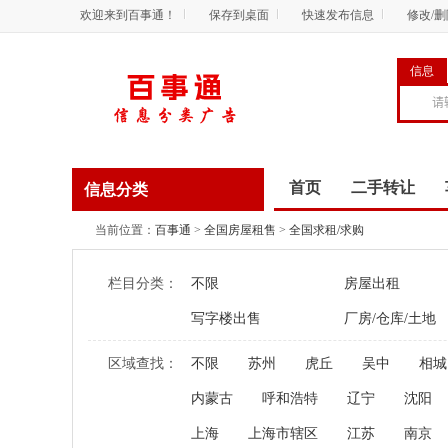
欢迎来到百事通！
保存到桌面
快速发布信息
修改/
信息
首页
二手转让
信息分类
商务服务
资讯
当前位置：
百事通
>
全国房屋租售
>
全国求租/求购
栏目分类：
不限
房屋出租
写字楼出售
厂房/仓库/土地
区域查找：
不限
苏州
虎丘
吴中
相城
内蒙古
呼和浩特
辽宁
沈阳
上海
上海市辖区
江苏
南京