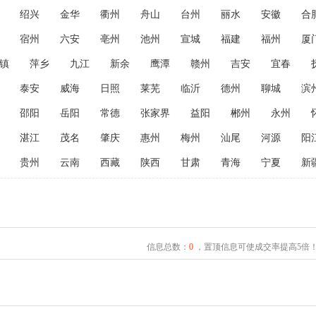
绍兴
金华
衢州
舟山
台州
丽水
安徽
合
宿州
六安
亳州
池州
宣城
福建
福州
厦
镇
萍乡
九江
新余
鹰潭
赣州
吉安
宜春
泰安
威海
日照
莱芜
临沂
德州
聊城
滨
邵阳
岳阳
常德
张家界
益阳
郴州
永州
湛江
茂名
肇庆
惠州
梅州
汕尾
河源
阳
贵州
云南
西藏
陕西
甘肃
青海
宁夏
新
信息总数：
0
，置顶信息可使成交率提高5倍