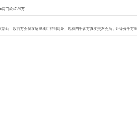
门款47.89万....
友活动，数百万会员在这里成功找到对象。现有四千多万真实交友会员，让缘分千万