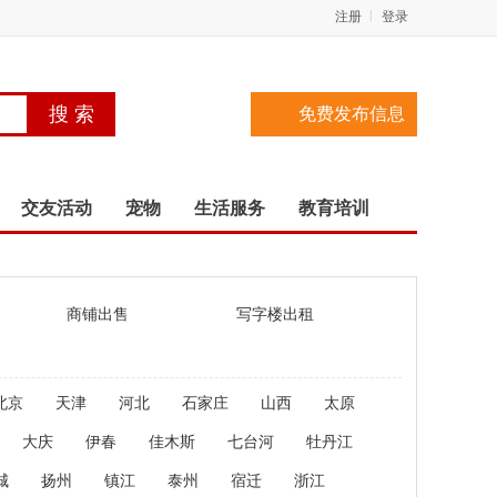
注册
登录
免费发布信息
交友活动
宠物
生活服务
教育培训
商铺出售
写字楼出租
北京
天津
河北
石家庄
山西
太原
大庆
伊春
佳木斯
七台河
牡丹江
城
扬州
镇江
泰州
宿迁
浙江