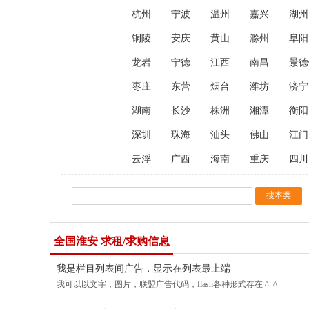
杭州
宁波
温州
嘉兴
湖州
铜陵
安庆
黄山
滁州
阜阳
龙岩
宁德
江西
南昌
景德
枣庄
东营
烟台
潍坊
济宁
湖南
长沙
株洲
湘潭
衡阳
深圳
珠海
汕头
佛山
江门
云浮
广西
海南
重庆
四川
全国淮安 求租/求购信息
我是栏目列表间广告，显示在列表最上端
我可以以文字，图片，联盟广告代码，flash各种形式存在 ^_^