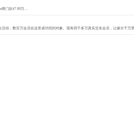
门款47.89万....
友活动，数百万会员在这里成功找到对象。现有四千多万真实交友会员，让缘分千万