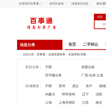
欢迎来到百事通！
保存到桌面
快速发布信息
修改/
信息
首页
二手转让
信息分类
商务服务
资讯
当前位置：
百事通
>
全国房屋租售
>
全国求租/求购
栏目分类：
不限
房屋出租
写字楼出售
厂房/仓库/土地
区域查找：
不限
苏州
虎丘
吴中
相城
内蒙古
呼和浩特
辽宁
沈阳
上海
上海市辖区
江苏
南京