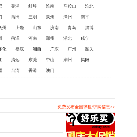
肥
芜湖
蚌埠
淮南
马鞍山
淮北
门
莆田
三明
泉州
漳州
南平
抚州
上饶
山东
济南
青岛
淄博
州
菏泽
河南
郑州
湖北
咸宁
怀化
娄底
湘西
广东
广州
韶关
江
清远
东莞
中山
潮州
揭阳
疆
台湾
香港
澳门
免费发布全国求租/求购信息>>
！