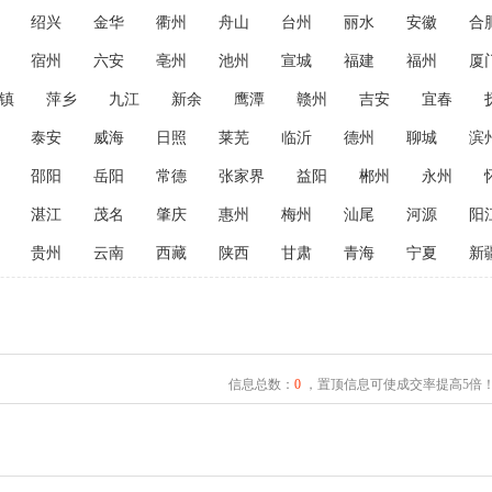
绍兴
金华
衢州
舟山
台州
丽水
安徽
合
宿州
六安
亳州
池州
宣城
福建
福州
厦
镇
萍乡
九江
新余
鹰潭
赣州
吉安
宜春
泰安
威海
日照
莱芜
临沂
德州
聊城
滨
邵阳
岳阳
常德
张家界
益阳
郴州
永州
湛江
茂名
肇庆
惠州
梅州
汕尾
河源
阳
贵州
云南
西藏
陕西
甘肃
青海
宁夏
新
信息总数：
0
，置顶信息可使成交率提高5倍