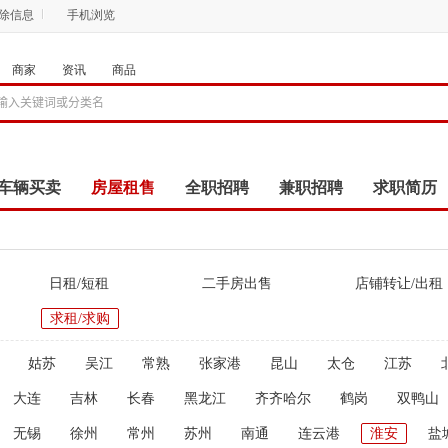
删除信息
手机浏览
商家
资讯
商品
车辆买卖
房屋租售
全职招聘
兼职招聘
求职简历
商品
团购
店铺
日租/短租
二手房出售
店铺转让/出租
求租/求购
姑苏
吴江
常熟
张家港
昆山
太仓
江苏
大连
吉林
长春
黑龙江
齐齐哈尔
鹤岗
双鸭山
无锡
徐州
常州
苏州
南通
连云港
淮安
盐