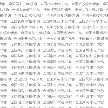
求购
全国吴中求租/求购
全国相城求租/求购
全国姑苏求租/求购
全
/求购
全国太仓求租/求购
全国江苏求租/求购
全国北京求租/求购
租/求购
全国太原 求租/求购
全国内蒙古 求租/求购
全国呼和浩特 求
/求购
全国长春 求租/求购
全国黑龙江 求租/求购
全国齐齐哈尔 求租
/求购
全国佳木斯 求租/求购
全国七台河 求租/求购
全国牡丹江 求租
苏 求租/求购
全国南京 求租/求购
全国无锡 求租/求购
全国徐州 求租
租/求购
全国淮安 求租/求购
全国盐城 求租/求购
全国扬州 求租/求购
/求购
全国杭州 求租/求购
全国宁波 求租/求购
全国温州 求租/求购
/求购
全国衢州 求租/求购
全国舟山 求租/求购
全国台州 求租/求购
/求购
全国蚌埠 求租/求购
全国淮南 求租/求购
全国马鞍山 求租/求购
/求购
全国滁州 求租/求购
全国阜阳 求租/求购
全国宿州 求租/求购
/求购
全国福建 求租/求购
全国福州 求租/求购
全国厦门 求租/求购
/求购
全国南平 求租/求购
全国龙岩 求租/求购
全国宁德 求租/求购
租/求购
全国九江 求租/求购
全国新余 求租/求购
全国鹰潭 求租/求购
/求购
全国上饶 求租/求购
全国山东 求租/求购
全国济南 求租/求购
/求购
全国烟台 求租/求购
全国潍坊 求租/求购
全国济宁 求租/求购
/求购
全国临沂 求租/求购
全国德州 求租/求购
全国聊城 求租/求购
/求购
全国湖北 求租/求购
全国咸宁 求租/求购
全国湖南 求租/求购