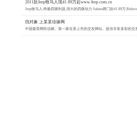
2011款Jeep牧马人现41.89万起www.Jeep.com.cn
Jeep牧马人,终极四驱利器,强大的四驱动力.Sahara两门款41.89万;Rubicon两
找对象 上某某佳缘网
中国最受网民信赖、第一家在美上市的交友网站。提供丰富多彩的交