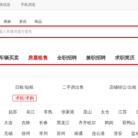
删除信息
手机浏览
商家
资讯
商品
车辆买卖
房屋租售
全职招聘
兼职招聘
求职简历
商品
团购
店铺
日租/短租
二手房出售
店铺转让/出租
求租/求购
姑苏
吴江
常熟
张家港
昆山
太仓
江苏
大连
吉林
长春
黑龙江
齐齐哈尔
鹤岗
双鸭山
无锡
徐州
常州
苏州
南通
连云港
淮安
盐