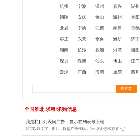
杭州
宁波
温州
嘉兴
湖州
铜陵
安庆
黄山
滁州
阜阳
龙岩
宁德
江西
南昌
景德
枣庄
东营
烟台
潍坊
济宁
湖南
长沙
株洲
湘潭
衡阳
深圳
珠海
汕头
佛山
江门
云浮
广西
海南
重庆
四川
全国淮北 求租/求购信息
我是栏目列表间广告，显示在列表最上端
我可以以文字，图片，联盟广告代码，flash各种形式存在 ^_^