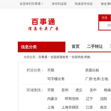
欢迎来到百事通！
保存到桌面
快速发布信息
修改/
信息
首页
二手转让
信息分类
商务服务
资讯
当前位置：
百事通
>
全国房屋租售
>
全国求租/求购
栏目分类：
不限
房屋出租
写字楼出售
厂房/仓库/土地
区域查找：
不限
苏州
虎丘
吴中
相城
内蒙古
呼和浩特
辽宁
沈阳
上海
上海市辖区
江苏
南京