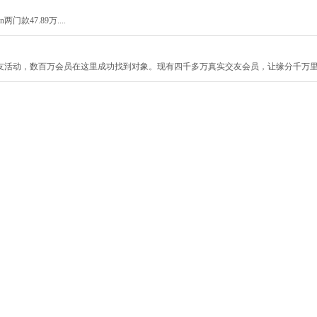
门款47.89万....
友活动，数百万会员在这里成功找到对象。现有四千多万真实交友会员，让缘分千万