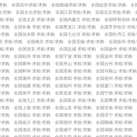
求购
全国吴中求租/求购
全国相城求租/求购
全国姑苏求租/求购
全
/求购
全国太仓求租/求购
全国江苏求租/求购
全国北京求租/求购
租/求购
全国太原 求租/求购
全国内蒙古 求租/求购
全国呼和浩特 求
/求购
全国长春 求租/求购
全国黑龙江 求租/求购
全国齐齐哈尔 求租
/求购
全国佳木斯 求租/求购
全国七台河 求租/求购
全国牡丹江 求租
苏 求租/求购
全国南京 求租/求购
全国无锡 求租/求购
全国徐州 求租
租/求购
全国淮安 求租/求购
全国盐城 求租/求购
全国扬州 求租/求购
/求购
全国杭州 求租/求购
全国宁波 求租/求购
全国温州 求租/求购
/求购
全国衢州 求租/求购
全国舟山 求租/求购
全国台州 求租/求购
/求购
全国蚌埠 求租/求购
全国淮南 求租/求购
全国马鞍山 求租/求购
/求购
全国滁州 求租/求购
全国阜阳 求租/求购
全国宿州 求租/求购
/求购
全国福建 求租/求购
全国福州 求租/求购
全国厦门 求租/求购
/求购
全国南平 求租/求购
全国龙岩 求租/求购
全国宁德 求租/求购
租/求购
全国九江 求租/求购
全国新余 求租/求购
全国鹰潭 求租/求购
/求购
全国上饶 求租/求购
全国山东 求租/求购
全国济南 求租/求购
/求购
全国烟台 求租/求购
全国潍坊 求租/求购
全国济宁 求租/求购
/求购
全国临沂 求租/求购
全国德州 求租/求购
全国聊城 求租/求购
/求购
全国湖北 求租/求购
全国咸宁 求租/求购
全国湖南 求租/求购