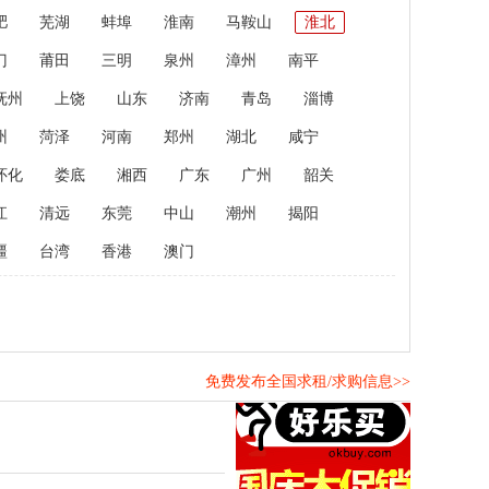
肥
芜湖
蚌埠
淮南
马鞍山
淮北
门
莆田
三明
泉州
漳州
南平
抚州
上饶
山东
济南
青岛
淄博
州
菏泽
河南
郑州
湖北
咸宁
怀化
娄底
湘西
广东
广州
韶关
江
清远
东莞
中山
潮州
揭阳
疆
台湾
香港
澳门
免费发布全国求租/求购信息>>
！