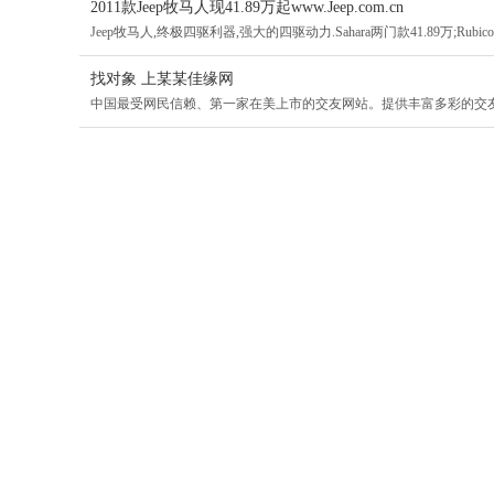
2011款Jeep牧马人现41.89万起www.Jeep.com.cn
Jeep牧马人,终极四驱利器,强大的四驱动力.Sahara两门款41.89万;Rubicon两
找对象 上某某佳缘网
中国最受网民信赖、第一家在美上市的交友网站。提供丰富多彩的交