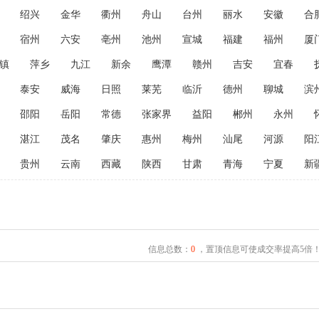
绍兴
金华
衢州
舟山
台州
丽水
安徽
合
宿州
六安
亳州
池州
宣城
福建
福州
厦
镇
萍乡
九江
新余
鹰潭
赣州
吉安
宜春
泰安
威海
日照
莱芜
临沂
德州
聊城
滨
邵阳
岳阳
常德
张家界
益阳
郴州
永州
湛江
茂名
肇庆
惠州
梅州
汕尾
河源
阳
贵州
云南
西藏
陕西
甘肃
青海
宁夏
新
信息总数：
0
，置顶信息可使成交率提高5倍