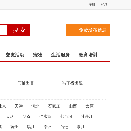
注册
登录
免费发布信息
交友活动
宠物
生活服务
教育培训
商铺出售
写字楼出租
北京
天津
河北
石家庄
山西
太原
大庆
伊春
佳木斯
七台河
牡丹江
城
扬州
镇江
泰州
宿迁
浙江