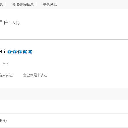
息
修改/删除信息
手机浏览
用户中心
shi
-10-25
名未认证
营业执照未认证
服务)