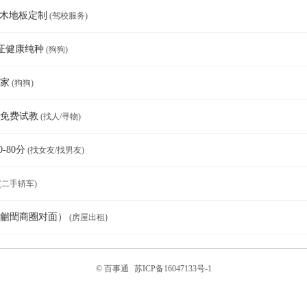
动木地板定制
(驾校服务)
证健康纯种
(狗狗)
家
(狗狗)
，免费试教
(找人/寻物)
-80分
(找女友/找男友)
(二手轿车)
龤閏商圈对面）
(房屋出租)
© 百事通
苏ICP备16047133号-1