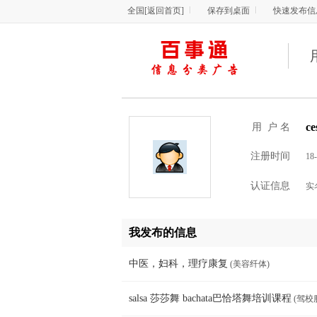
全国
[
返回首页
]
保存到桌面
快速发布信
ce
用 户 名
注册时间
18
认证信息
实
我发布的信息
中医，妇科，理疗康复
(美容纤体)
salsa 莎莎舞 bachata巴恰塔舞培训课程
(驾校