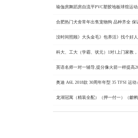
瑜伽房舞蹈房自流平PVC塑胶地板球馆运
合肥热门犬舍常年出售宠物狗 品种齐全 保
没时间照顾》大头金毛》包养活》找个好人
科大、工大（学霸、状元）1对1上门家教
英语名师一对一辅导,提分像火箭一样提高20
奥迪 A6L 2018款 30周年年型 35 TFSI 运动
龙湖冠寓（精装全配）（押一付一）（龤鸺