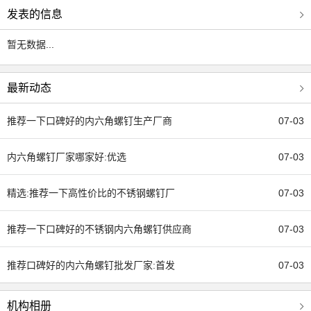
锈钢螺母，不锈钢牙条等产品，原材料采用201、304、316L系列优
发表的信息
质线材。产品执行等级标准包括国家标准（GB）、德标(DIN)、美标
暂无数据...
(ANSI/ASME)、日标(JIS)，已通过ISO9001国际质量管理体系认证。
产品广泛应用于机械、制造、石化、海洋船舶、食品、制药、太阳
能、建筑、装饰、核电等行业。 公司凭借严格的质量管理，和谐的环
最新动态
境保障，赢得世界各地客户的一致好评。公司先后与江苏大学等多家
推荐一下口碑好的内六角螺钉生产厂商
07-03
高等院校、科研单位建立产学研联合体，打造具有本公司特色的不锈
钢紧固件产品，产品质量达到国内外同行业先进水平。公司拥有江苏
内六角螺钉厂家哪家好:优选
07-03
省企业技术中心，泰州市工程技术研究中心，获得了江苏省新技术新
产品认定。公司荣获国家高新技术企业、国家专精特新小巨人企业、
精选:推荐一下高性价比的不锈钢螺钉厂
07-03
江苏省专精特新中小企业、江苏省民营科技企业等称号。 “质量第
一，顾客至上”是公司一贯奉行的准则，我们热忱欢迎国内外客商前来
推荐一下口碑好的不锈钢内六角螺钉供应商
07-03
洽谈合作，让我们共创辉煌的明天！
推荐口碑好的内六角螺钉批发厂家:首发
07-03
机构相册