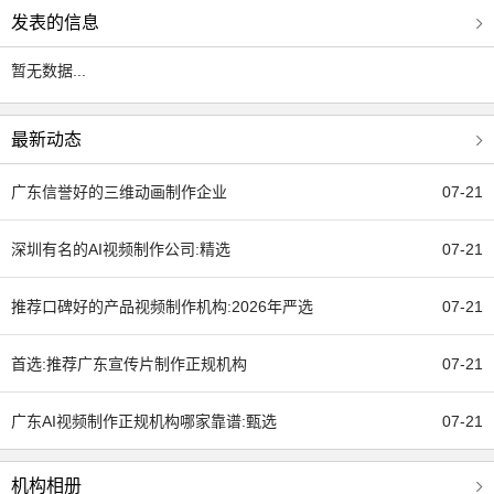
化。 在内容创作领域，润禾传媒精准聚焦四大核心业务板块，形成全
发表的信息
链路视觉内容服务能力： 其一，宣传片创作。无论是传递企业品牌理
暂无数据...
念、展现发展历程的企业形象宣传片，还是助力招商合作、提升园区/
项目影响力的招商宣传片，亦或是聚焦企业文化、凝聚团队向心力的
内部文化宣传片，我们均能以精准的策略定位的生动的视觉语言，让
最新动态
品牌故事直抵人心； 其二，产品广告视频制作。深度洞察市场需求与
广东信誉好的三维动画制作企业
07-21
消费者痛点，为产品量身打造兼具创意质感与营销效果的广告内容，
涵盖消费级产品场景化推广片、工业产品工艺演示片、TVC广告等，
深圳有名的AI视频制作公司:精选
07-21
助力产品在激烈市场竞争中脱颖而出； 其三，企业视频定制。针对企
业多元化视频需求，提供涵盖会议记录、活动纪实、人物访谈、培训
推荐口碑好的产品视频制作机构:2026年严选
07-21
教学等多场景的定制化视频服务，以专业的拍摄与后期制作，留存企
业重要时刻，传递核心信息； 其四，二三维动画制作。凭借精湛的技
首选:推荐广东宣传片制作正规机构
07-21
术实力，将抽象概念转化为具象视觉体验，可承接工业流程可视化动
画、产品结构拆解动画、MG动画、建筑漫游动画、剧情类动画等多
广东AI视频制作正规机构哪家靠谱:甄选
07-21
种类型项目，适配科技、制造、建筑、文创等多个行业的创意表达需
求。 作为以策略创意为核心的创意机构，润禾传媒打破传统视频制作
“重技术、轻策略”的行业痛点，建立了“策略先行、创意驱动、技术落
机构相册