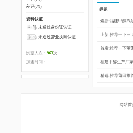
差评
(0%)
标题
资料认证
焕新:福建甲醇汽
未通过身份证认证
上新:推荐一下三
未通过营业执照认证
首发:推荐一下莆
浏览人次：
963
次
加盟时间：
福建甲醇生产厂家
精选:推荐莆田推
网站首