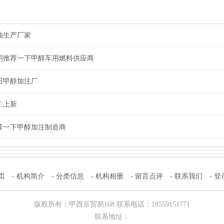
油生产厂家
明推荐一下甲醇车用燃料供应商
田甲醇加注厂
:上新
荐一下甲醇加注制造商
页
-
机构简介
-
分类信息
-
机构相册
-
留言点评
-
联系我们
-
登
版权所有：甲西京贸易168 联系电话：18559151771
联系地址：