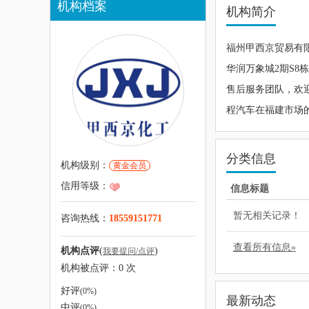
机构档案
机构简介
福州甲西京贸易有
华润万象城2期S8
售后服务团队，欢
程汽车在福建市场
分类信息
机构级别：
黄金会员
信用等级：
信息标题
暂无相关记录！
咨询热线：
18559151771
查看所有信息»
机构点评
(
)
我要提问/点评
机构被点评：
0
次
好评
(0%)
最新动态
中评
(0%)