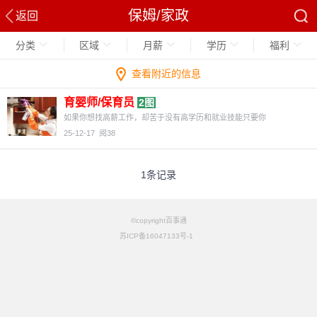
保姆/家政
返回
分类
区域
月薪
学历
福利
查看附近的信息
育婴师/保育员
2图
如果你想找高薪工作，却苦于没有高学历和就业技能只要你
25-12-17
阅38
1条记录
©copyright百事通
苏ICP备16047133号-1