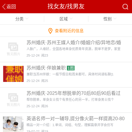
找女友/找男友
返回
分类
区域
性别
查看附近的信息
苏州婚庆·苏州王媒人婚介/婚姻介绍/异地恋/婚
配/找伴侣
人脉广，人缘好，全国各地单身优质青年资源，脱单不是梦，家里
25-12-24
阅23
苏州婚庆·伴娘兼职
1图
兼职当苏州伴娘：一般节假日和周末都可，具体时间请私聊[1
25-12-24
阅25
苏州婚庆·2025年想脱单的70后80后90后看过
来
帮你脱单，单身女士找个有责任心的另一半，打单身男士找个
25-12-24
阅26
英语名师一对一辅导,提分像火箭一样提高20-80
分
4图
精品一对一介绍：1.单词、词组、句型，理解篇章并学会仿写
19-07-22
阅19