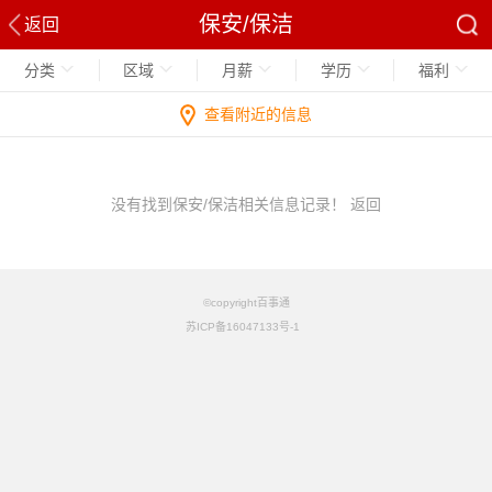
保安/保洁
返回
分类
区域
月薪
学历
福利
查看附近的信息
没有找到保安/保洁相关信息记录！
返回
©copyright百事通
苏ICP备16047133号-1