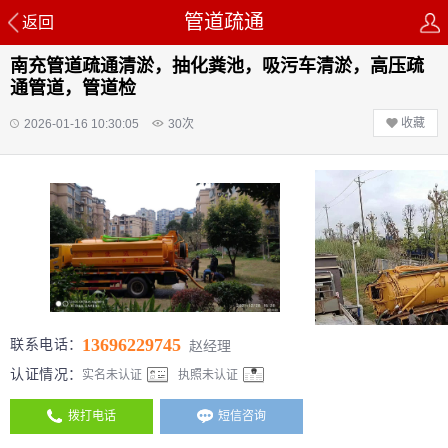
管道疏通
返回
南充管道疏通清淤，抽化粪池，吸污车清淤，高压疏
通管道，管道检
收藏
2026-01-16 10:30:05
30
次
13696229745
联系电话：
赵经理
认证情况：
实名未认证
执照未认证
拨打电话
短信咨询