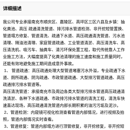
详细描述
我公司专业承接南充市顺庆区、嘉陵区、高坪区三区六县及乡镇：抽
化粪池、高压 疏通清洗管道、排污排水管道检测、非开挖短管置换、
管道塌方修复、管道清洗、疏通下水道、高压疏通清洗管道、污水池
清理、隔油池清理、家庭管道疏通、工业管道清淤、高压清洗车、高
压清洗机、吸污车、抽粪车、清污环保处置工程，取代传统靠人工作
业施工方法，大幅度提高了化粪池清理的施工速度和施工质量同时，
还能有效地避免施工期间造成意外事故。
1、 管道疏通：高压疏通处理大型管道堵塞污水外溢，专业疏通下水
道、厕所疏通、阴沟疏通、市政管道疏通、大型排污管道疏通、高压
疏通排污排水管道等。
高压清洗管道：承接南充市及周边各类大型排污排水管道高压疏通清
洗清淤、各种下水道疏通、市政排污排水管道的清洗工程，清洗车快
速直达现场，高压疏通清洗管道内部长期积累的油污污垢及泥沙。
2、管道检测：内窥镜可视化检测查看管道内部情况，进行视频及拍
照，管道内部情况实时查看。
3、管道修复：管道内部塌方进行顶管修复，非开挖修复，非开挖短