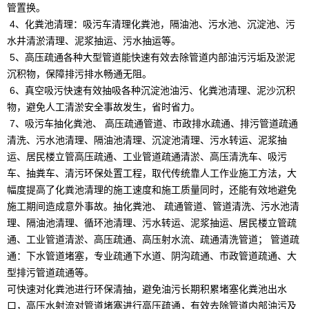
管置换。
4、化粪池清理：吸污车清理化粪池，隔油池、污水池、沉淀池、污
水井清淤清理、泥浆抽运、污水抽运等。
5、高压疏通各种大型管道能快速有效去除管道内部油污污垢及淤泥
沉积物，保障排污排水畅通无阻。
6、真空吸污快速有效抽吸各种沉淀池油污、化粪池清理、泥沙沉积
物，避免人工清淤安全事故发生，省时省力。
7、吸污车抽化粪池、 高压疏通管道、市政排水疏通、排污管道疏通
清洗、污水池清理、隔油池清理、沉淀池清理、污水转运、泥浆抽
运、居民楼立管高压疏通、工业管道疏通清淤、高压清洗车、吸污
车、抽粪车、清污环保处置工程，取代传统靠人工作业施工方法，大
幅度提高了化粪池清理的施工速度和施工质量同时，还能有效地避免
施工期间造成意外事故。抽化粪池、 疏通管道、管道清洗、污水池清
理、隔油池清理、循环池清理、污水转运、泥浆抽运、居民楼立管疏
通、工业管道清淤、高压疏通、高压射水流、疏通清洗管道； 管道疏
通：下水管道堵塞，专业疏通下水道、阴沟疏通、市政管道疏通、大
型排污管道疏通等。
可快速对化粪池进行环保清抽，避免油污长期积累堵塞化粪池出水
口，高压水射流对管道堵塞进行高压疏通，有效去除管道内部油污及