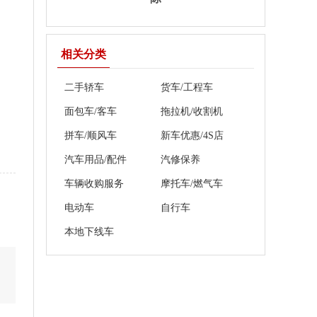
相关分类
二手轿车
货车/工程车
面包车/客车
拖拉机/收割机
拼车/顺风车
新车优惠/4S店
汽车用品/配件
汽修保养
车辆收购服务
摩托车/燃气车
电动车
自行车
本地下线车