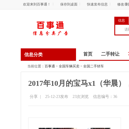
欢迎来到百事通！
保存到桌面
快速发布信息
修改/
信息
首页
二手转让
信息分类
商务服务
资讯
当前位置：
百事通
>
全国车辆买卖
>
全国二手轿车
2017年10月的宝马x1（华晨
分享
|
25-12-23发布
23
次浏览
信息编号：36