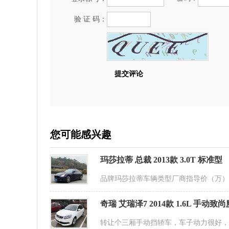
验 证 码：
您可能感兴趣
玛莎拉蒂 总裁 2013款 3.0T 标准型
品牌玛莎拉蒂车辆类型厂商指导价（万）14
奇瑞 艾瑞泽7 2014款 1.6L 手动致
转让个三厢手动挡轿车，车子动力很好