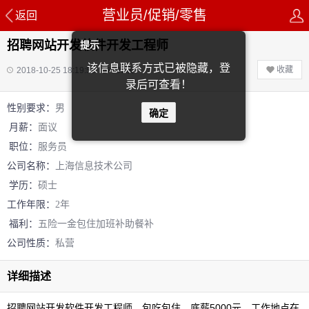
营业员/促销/零售
返回
招聘网站开发软件开发工程师
提示
该信息联系方式已被隐藏，登
收藏
2018-10-25 18:19:50
30
次
录后可查看！
性别要求：
男
确定
月薪：
面议
职位：
服务员
公司名称：
上海信息技术公司
学历：
硕士
工作年限：
2年
福利：
五险一金
包住
加班补助
餐补
公司性质：
私营
详细描述
招聘网站开发软件开发工程师，包吃包住，底薪5000元，工作地点在