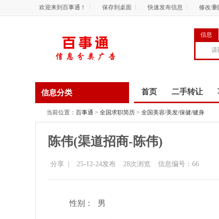
欢迎来到百事通！
保存到桌面
快速发布信息
修改/
信息
首页
二手转让
信息分类
商务服务
资讯
当前位置：
百事通
>
全国求职简历
>
全国美容/美发/保健/健身
陈伟(渠道招商-陈伟)
分享
|
25-12-24发布
28
次浏览
信息编号：66
性别：
男