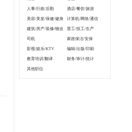
人事/行政/后勤
酒店/餐饮/旅游
美容/美发/保健/健身
计算机/网络/通信
建筑/房产/装修/物业
普工/技工/生产
司机
家政保洁/安保
影视/娱乐/KTV
编辑/出版/印刷
教育培训/翻译
财务/审计/统计
其他职位